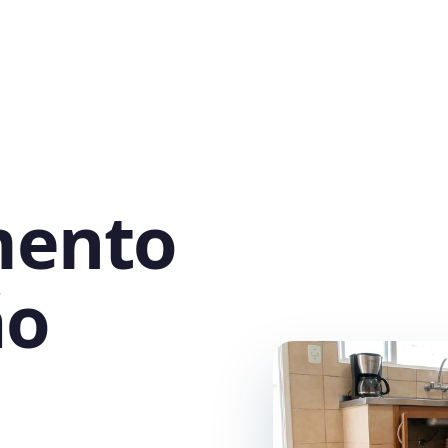
mento
ão