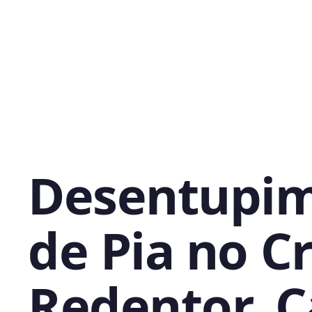
Desentupi
de Pia no Cr
Redentor, C