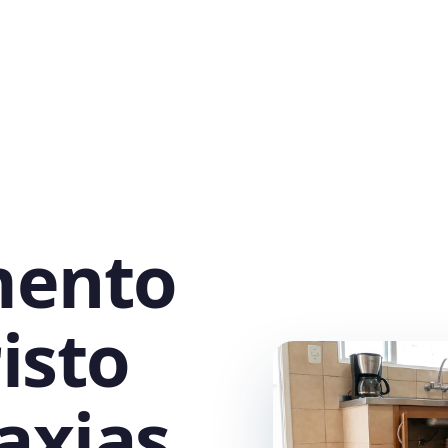
mento
isto
axias