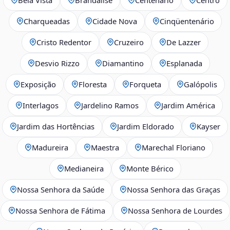
Charqueadas
Cidade Nova
Cinqüentenário
Cristo Redentor
Cruzeiro
De Lazzer
Desvio Rizzo
Diamantino
Esplanada
Exposição
Floresta
Forqueta
Galópolis
Interlagos
Jardelino Ramos
Jardim América
Jardim das Hortências
Jardim Eldorado
Kayser
Madureira
Maestra
Marechal Floriano
Medianeira
Monte Bérico
Nossa Senhora da Saúde
Nossa Senhora das Graças
Nossa Senhora de Fátima
Nossa Senhora de Lourdes