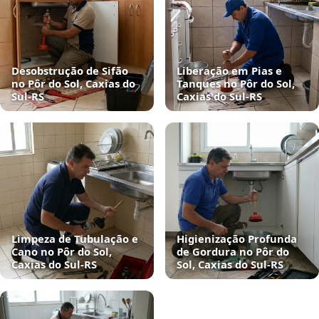
Desobstrução de Sifão
Liberação em Pias e
no Pôr do Sol, Caxias do
Tanques no Pôr do Sol,
Sul‑RS
Caxias do Sul‑RS
Limpeza de Tubulação e
Higienização Profunda
Cano no Pôr do Sol,
de Gordura no Pôr do
Caxias do Sul‑RS
Sol, Caxias do Sul‑RS