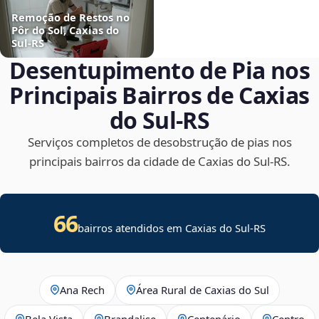
Remoção de Restos no
Pôr do Sol, Caxias do
Sul‑RS
Desentupimento de Pia nos
Principais Bairros de Caxias
do Sul‑RS
Serviços completos de desobstrução de pias nos
principais bairros da cidade de Caxias do Sul‑RS.
66
bairros atendidos em Caxias do Sul-RS
Ana Rech
Área Rural de Caxias do Sul
Bela Vista
Brandalise
Centenário
Centro