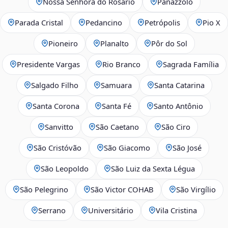
Nossa Senhora do Rosário
Panazzolo
Parada Cristal
Pedancino
Petrópolis
Pio X
Pioneiro
Planalto
Pôr do Sol
Presidente Vargas
Rio Branco
Sagrada Família
Salgado Filho
Samuara
Santa Catarina
Santa Corona
Santa Fé
Santo Antônio
Sanvitto
São Caetano
São Ciro
São Cristóvão
São Giacomo
São José
São Leopoldo
São Luiz da Sexta Légua
São Pelegrino
São Victor COHAB
São Virgílio
Serrano
Universitário
Vila Cristina