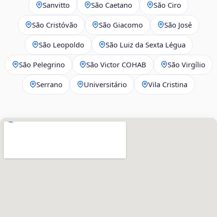
Sanvitto
São Caetano
São Ciro
São Cristóvão
São Giacomo
São José
São Leopoldo
São Luiz da Sexta Légua
São Pelegrino
São Victor COHAB
São Virgílio
Serrano
Universitário
Vila Cristina