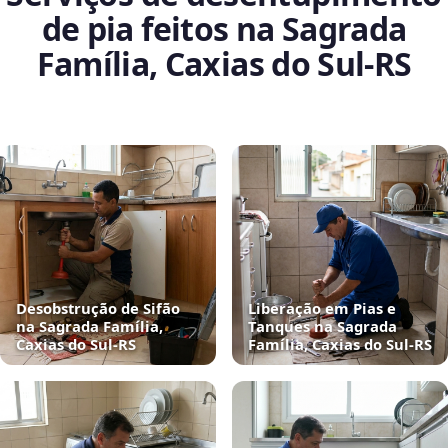
de pia feitos na Sagrada
Família, Caxias do Sul‑RS
Desobstrução de Sifão
Liberação em Pias e
na Sagrada Família,
Tanques na Sagrada
Caxias do Sul‑RS
Família, Caxias do Sul‑RS