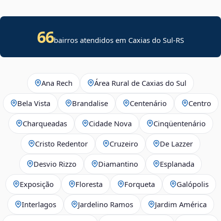
66
bairros atendidos em Caxias do Sul-RS
Ana Rech
Área Rural de Caxias do Sul
Bela Vista
Brandalise
Centenário
Centro
Charqueadas
Cidade Nova
Cinqüentenário
Cristo Redentor
Cruzeiro
De Lazzer
Desvio Rizzo
Diamantino
Esplanada
Exposição
Floresta
Forqueta
Galópolis
Interlagos
Jardelino Ramos
Jardim América