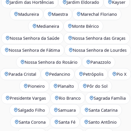
Jardim das Hortências
Jardim Eldorado
Kayser
Madureira
Maestra
Marechal Floriano
Medianeira
Monte Bérico
Nossa Senhora da Saúde
Nossa Senhora das Graças
Nossa Senhora de Fátima
Nossa Senhora de Lourdes
Nossa Senhora do Rosário
Panazzolo
Parada Cristal
Pedancino
Petrópolis
Pio X
Pioneiro
Planalto
Pôr do Sol
Presidente Vargas
Rio Branco
Sagrada Família
Salgado Filho
Samuara
Santa Catarina
Santa Corona
Santa Fé
Santo Antônio