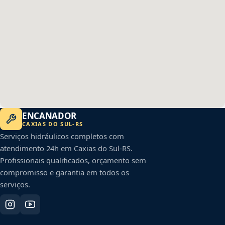
ENCANADOR
CAXIAS DO SUL
-
RS
Serviços hidráulicos completos com
atendimento 24h em
Caxias do Sul
-
RS
.
Profissionais qualificados, orçamento sem
compromisso e garantia em todos os
serviços.