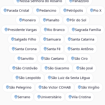
Nossa Senhora do Rosário
Panazzolo
Parada Cristal
Pedancino
Petrópolis
Pio X
Pioneiro
Planalto
Pôr do Sol
Presidente Vargas
Rio Branco
Sagrada Família
Salgado Filho
Samuara
Santa Catarina
Santa Corona
Santa Fé
Santo Antônio
Sanvitto
São Caetano
São Ciro
São Cristóvão
São Giacomo
São José
São Leopoldo
São Luiz da Sexta Légua
São Pelegrino
São Victor COHAB
São Virgílio
Serrano
Universitário
Vila Cristina