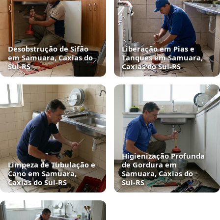
Desobstrução de Sifão
Liberação em Pias e
em Samuara, Caxias do
Tanques em Samuara,
Sul‑RS
Caxias do Sul‑RS
Higienização Profunda
Limpeza de Tubulação e
de Gordura em
Cano em Samuara,
Samuara, Caxias do
Caxias do Sul‑RS
Sul‑RS