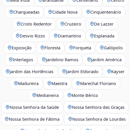
Charqueadas
Cidade Nova
Cinqüentenário
Cristo Redentor
Cruzeiro
De Lazzer
Desvio Rizzo
Diamantino
Esplanada
Exposição
Floresta
Forqueta
Galópolis
Interlagos
Jardelino Ramos
Jardim América
Jardim das Hortências
Jardim Eldorado
Kayser
Madureira
Maestra
Marechal Floriano
Medianeira
Monte Bérico
Nossa Senhora da Saúde
Nossa Senhora das Graças
Nossa Senhora de Fátima
Nossa Senhora de Lourdes