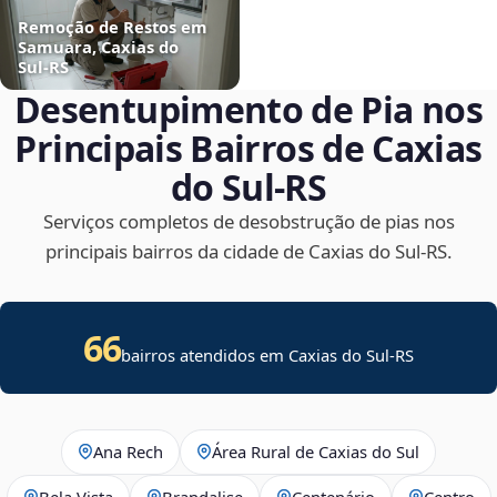
Remoção de Restos em
Samuara, Caxias do
Sul‑RS
Desentupimento de Pia nos
Principais Bairros de Caxias
do Sul‑RS
Serviços completos de desobstrução de pias nos
principais bairros da cidade de Caxias do Sul‑RS.
66
bairros atendidos em Caxias do Sul-RS
Ana Rech
Área Rural de Caxias do Sul
Bela Vista
Brandalise
Centenário
Centro