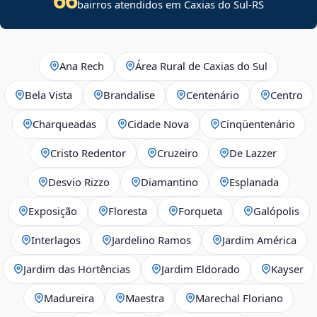
bairros atendidos em Caxias do Sul-RS
Ana Rech
Área Rural de Caxias do Sul
Bela Vista
Brandalise
Centenário
Centro
Charqueadas
Cidade Nova
Cinqüentenário
Cristo Redentor
Cruzeiro
De Lazzer
Desvio Rizzo
Diamantino
Esplanada
Exposição
Floresta
Forqueta
Galópolis
Interlagos
Jardelino Ramos
Jardim América
Jardim das Hortências
Jardim Eldorado
Kayser
Madureira
Maestra
Marechal Floriano