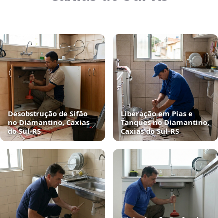
Desobstrução de Sifão
Liberação em Pias e
no Diamantino, Caxias
Tanques no Diamantino,
do Sul‑RS
Caxias do Sul‑RS