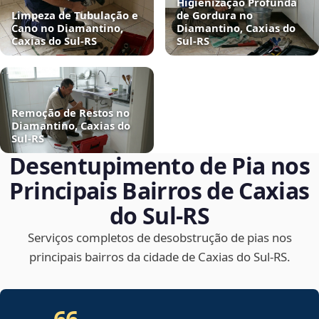
Higienização Profunda
Limpeza de Tubulação e
de Gordura no
Cano no Diamantino,
Diamantino, Caxias do
Caxias do Sul‑RS
Sul‑RS
Remoção de Restos no
Diamantino, Caxias do
Sul‑RS
Desentupimento de Pia nos
Principais Bairros de Caxias
do Sul‑RS
Serviços completos de desobstrução de pias nos
principais bairros da cidade de Caxias do Sul‑RS.
66