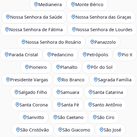
Medianeira
Monte Bérico
Nossa Senhora da Saúde
Nossa Senhora das Graças
Nossa Senhora de Fátima
Nossa Senhora de Lourdes
Nossa Senhora do Rosário
Panazzolo
Parada Cristal
Pedancino
Petrópolis
Pio X
Pioneiro
Planalto
Pôr do Sol
Presidente Vargas
Rio Branco
Sagrada Família
Salgado Filho
Samuara
Santa Catarina
Santa Corona
Santa Fé
Santo Antônio
Sanvitto
São Caetano
São Ciro
São Cristóvão
São Giacomo
São José