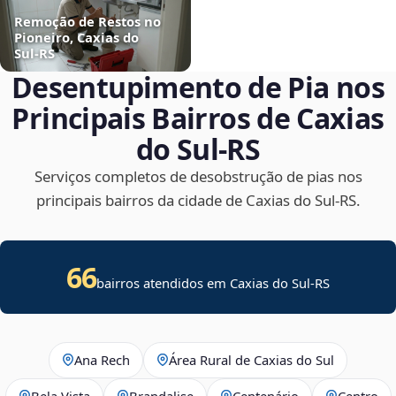
Remoção de Restos no
Pioneiro, Caxias do
Sul‑RS
Desentupimento de Pia nos
Principais Bairros de Caxias
do Sul‑RS
Serviços completos de desobstrução de pias nos
principais bairros da cidade de Caxias do Sul‑RS.
66
bairros atendidos em Caxias do Sul-RS
Ana Rech
Área Rural de Caxias do Sul
Bela Vista
Brandalise
Centenário
Centro