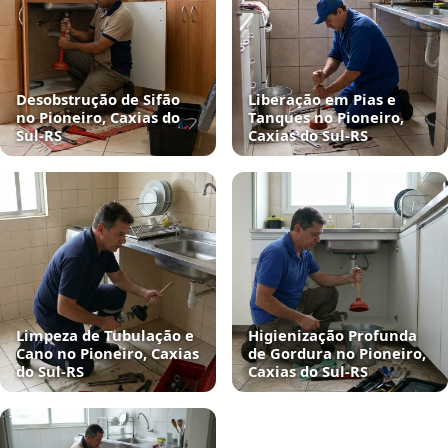
Desobstrução de Sifão
Liberação em Pias e
no Pioneiro, Caxias do
Tanques no Pioneiro,
Sul‑RS
Caxias do Sul‑RS
Limpeza de Tubulação e
Higienização Profunda
Cano no Pioneiro, Caxias
de Gordura no Pioneiro,
do Sul‑RS
Caxias do Sul‑RS