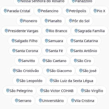
Nossa Senhora do Rosário
Panazzolo
Parada Cristal
Pedancino
Petrópolis
Pio X
Pioneiro
Planalto
Pôr do Sol
Presidente Vargas
Rio Branco
Sagrada Família
Salgado Filho
Samuara
Santa Catarina
Santa Corona
Santa Fé
Santo Antônio
Sanvitto
São Caetano
São Ciro
São Cristóvão
São Giacomo
São José
São Leopoldo
São Luiz da Sexta Légua
São Pelegrino
São Victor COHAB
São Virgílio
Serrano
Universitário
Vila Cristina