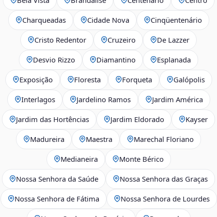
Charqueadas
Cidade Nova
Cinqüentenário
Cristo Redentor
Cruzeiro
De Lazzer
Desvio Rizzo
Diamantino
Esplanada
Exposição
Floresta
Forqueta
Galópolis
Interlagos
Jardelino Ramos
Jardim América
Jardim das Hortências
Jardim Eldorado
Kayser
Madureira
Maestra
Marechal Floriano
Medianeira
Monte Bérico
Nossa Senhora da Saúde
Nossa Senhora das Graças
Nossa Senhora de Fátima
Nossa Senhora de Lourdes