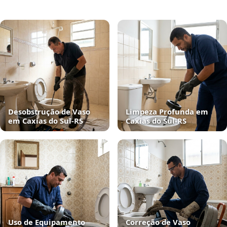
Desobstrução de Vaso
Limpeza Profunda em
em Caxias do Sul‑RS
Caxias do Sul‑RS
Uso de Equipamento
Correção de Vaso