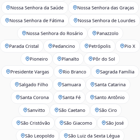
Nossa Senhora da Saúde
Nossa Senhora das Graças
Nossa Senhora de Fátima
Nossa Senhora de Lourdes
Nossa Senhora do Rosário
Panazzolo
Parada Cristal
Pedancino
Petrópolis
Pio X
Pioneiro
Planalto
Pôr do Sol
Presidente Vargas
Rio Branco
Sagrada Família
Salgado Filho
Samuara
Santa Catarina
Santa Corona
Santa Fé
Santo Antônio
Sanvitto
São Caetano
São Ciro
São Cristóvão
São Giacomo
São José
São Leopoldo
São Luiz da Sexta Légua