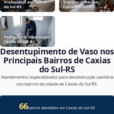
Profissional em Caxias
Transbordando em
do Sul‑RS
Caxias do Sul‑RS
Remoção de Objetos em
Caxias do Sul‑RS
Desentupimento de Vaso nos
Principais Bairros de Caxias
do Sul‑RS
Atendimentos especializados para desobstrução sanitária
nos bairros da cidade de Caxias do Sul‑RS.
66
bairros atendidos em Caxias do Sul-RS