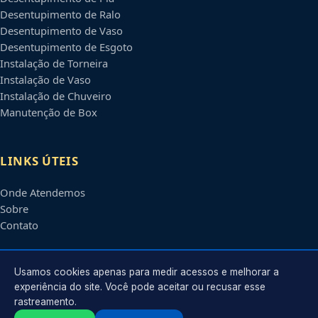
Desentupimento de Ralo
Desentupimento de Vaso
Desentupimento de Esgoto
Instalação de Torneira
Instalação de Vaso
Instalação de Chuveiro
Manutenção de Box
LINKS ÚTEIS
Onde Atendemos
Sobre
Contato
CONTATO
Usamos cookies apenas para medir acessos e melhorar a
experiência do site. Você pode aceitar ou recusar esse
rastreamento.
Atendimento em
Caxias do Sul
-
RS
e regiões parceiras