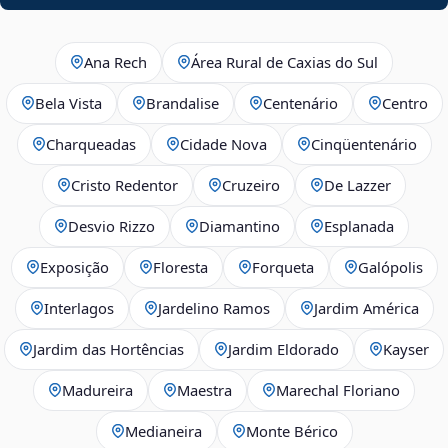
Ana Rech
Área Rural de Caxias do Sul
Bela Vista
Brandalise
Centenário
Centro
Charqueadas
Cidade Nova
Cinqüentenário
Cristo Redentor
Cruzeiro
De Lazzer
Desvio Rizzo
Diamantino
Esplanada
Exposição
Floresta
Forqueta
Galópolis
Interlagos
Jardelino Ramos
Jardim América
Jardim das Hortências
Jardim Eldorado
Kayser
Madureira
Maestra
Marechal Floriano
Medianeira
Monte Bérico