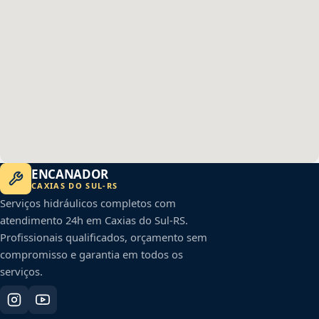
ENCANADOR
CAXIAS DO SUL
-
RS
Serviços hidráulicos completos com
atendimento 24h em
Caxias do Sul
-
RS
.
Profissionais qualificados, orçamento sem
compromisso e garantia em todos os
serviços.