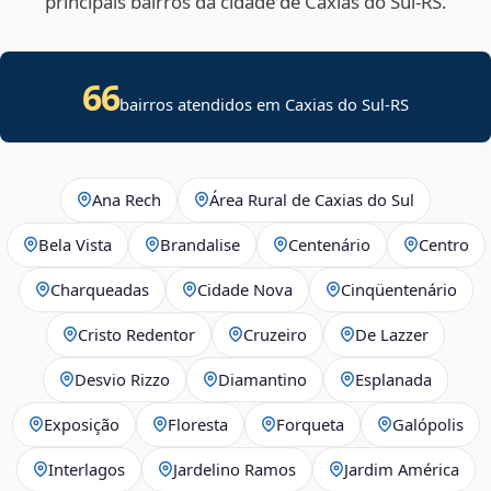
principais bairros da cidade de Caxias do Sul‑RS.
66
bairros atendidos em Caxias do Sul-RS
Ana Rech
Área Rural de Caxias do Sul
Bela Vista
Brandalise
Centenário
Centro
Charqueadas
Cidade Nova
Cinqüentenário
Cristo Redentor
Cruzeiro
De Lazzer
Desvio Rizzo
Diamantino
Esplanada
Exposição
Floresta
Forqueta
Galópolis
Interlagos
Jardelino Ramos
Jardim América