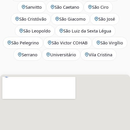
Sanvitto
São Caetano
São Ciro
São Cristóvão
São Giacomo
São José
São Leopoldo
São Luiz da Sexta Légua
São Pelegrino
São Victor COHAB
São Virgílio
Serrano
Universitário
Vila Cristina