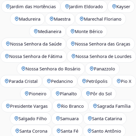
Jardim das Hortências
Jardim Eldorado
Kayser
Madureira
Maestra
Marechal Floriano
Medianeira
Monte Bérico
Nossa Senhora da Saúde
Nossa Senhora das Graças
Nossa Senhora de Fátima
Nossa Senhora de Lourdes
Nossa Senhora do Rosário
Panazzolo
Parada Cristal
Pedancino
Petrópolis
Pio X
Pioneiro
Planalto
Pôr do Sol
Presidente Vargas
Rio Branco
Sagrada Família
Salgado Filho
Samuara
Santa Catarina
Santa Corona
Santa Fé
Santo Antônio