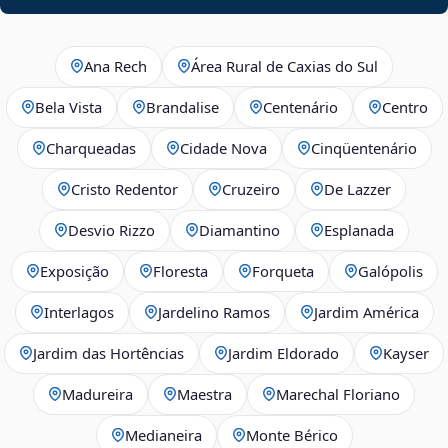
Ana Rech
Área Rural de Caxias do Sul
Bela Vista
Brandalise
Centenário
Centro
Charqueadas
Cidade Nova
Cinqüentenário
Cristo Redentor
Cruzeiro
De Lazzer
Desvio Rizzo
Diamantino
Esplanada
Exposição
Floresta
Forqueta
Galópolis
Interlagos
Jardelino Ramos
Jardim América
Jardim das Hortências
Jardim Eldorado
Kayser
Madureira
Maestra
Marechal Floriano
Medianeira
Monte Bérico