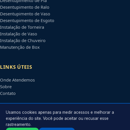
Desentupimento de Pia
Desentupimento de Ralo
Desentupimento de Vaso
Desentupimento de Esgoto
Instalação de Torneira
Instalação de Vaso
Instalação de Chuveiro
Manutenção de Box
LINKS ÚTEIS
Onde Atendemos
Sobre
Contato
CONTATO
Usamos cookies apenas para medir acessos e melhorar a
experiência do site. Você pode aceitar ou recusar esse
rastreamento.
Atendimento em
Caxias do Sul
-
RS
e regiões parceiras