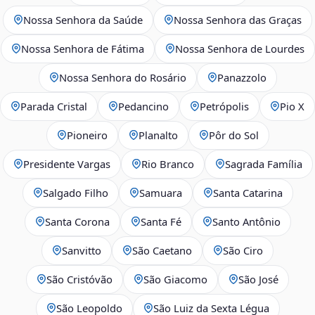
Nossa Senhora da Saúde
Nossa Senhora das Graças
Nossa Senhora de Fátima
Nossa Senhora de Lourdes
Nossa Senhora do Rosário
Panazzolo
Parada Cristal
Pedancino
Petrópolis
Pio X
Pioneiro
Planalto
Pôr do Sol
Presidente Vargas
Rio Branco
Sagrada Família
Salgado Filho
Samuara
Santa Catarina
Santa Corona
Santa Fé
Santo Antônio
Sanvitto
São Caetano
São Ciro
São Cristóvão
São Giacomo
São José
São Leopoldo
São Luiz da Sexta Légua