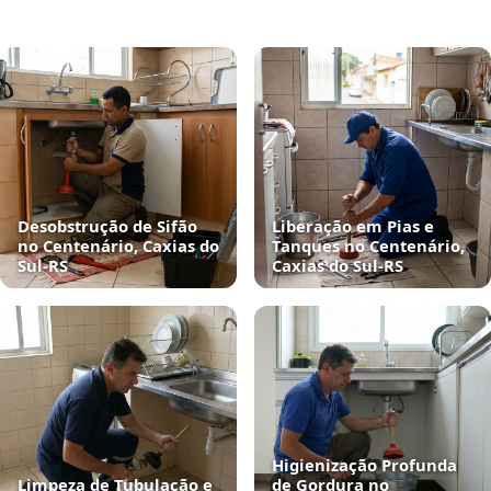
Desobstrução de Sifão
Liberação em Pias e
no Centenário, Caxias do
Tanques no Centenário,
Sul‑RS
Caxias do Sul‑RS
Higienização Profunda
Limpeza de Tubulação e
de Gordura no