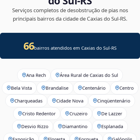
do Sul‑RS
Serviços completos de desobstrução de pias nos
principais bairros da cidade de Caxias do Sul‑RS.
66
bairros atendidos em Caxias do Sul-RS
Ana Rech
Área Rural de Caxias do Sul
Bela Vista
Brandalise
Centenário
Centro
Charqueadas
Cidade Nova
Cinqüentenário
Cristo Redentor
Cruzeiro
De Lazzer
Desvio Rizzo
Diamantino
Esplanada
Exposição
Floresta
Forqueta
Galópolis