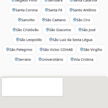
Santa Corona
Santa Fé
Santo Antônio
Sanvitto
São Caetano
São Ciro
São Cristóvão
São Giacomo
São José
São Leopoldo
São Luiz da Sexta Légua
São Pelegrino
São Victor COHAB
São Virgílio
Serrano
Universitário
Vila Cristina