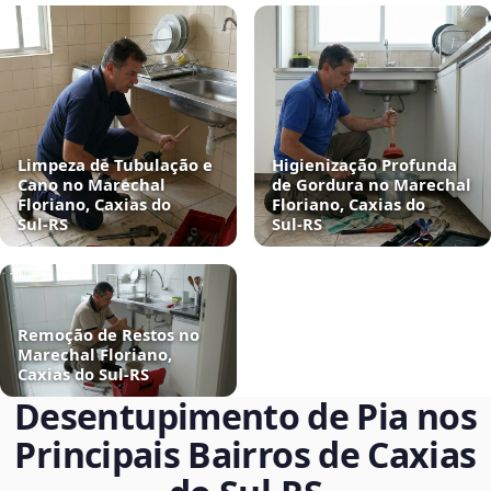
Limpeza de Tubulação e
Higienização Profunda
Cano no Marechal
de Gordura no Marechal
Floriano, Caxias do
Floriano, Caxias do
Sul‑RS
Sul‑RS
Remoção de Restos no
Marechal Floriano,
Caxias do Sul‑RS
Desentupimento de Pia nos
Principais Bairros de Caxias