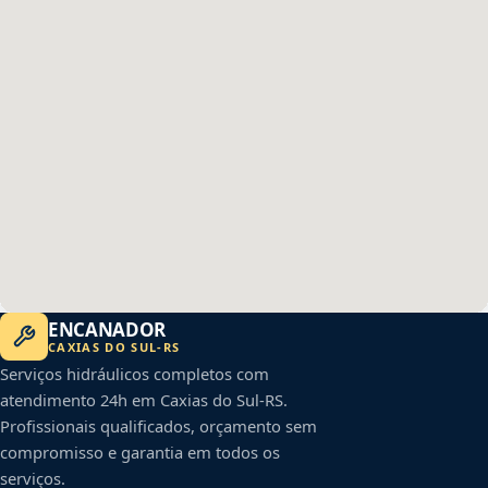
ENCANADOR
CAXIAS DO SUL
-
RS
Serviços hidráulicos completos com
atendimento 24h em
Caxias do Sul
-
RS
.
Profissionais qualificados, orçamento sem
compromisso e garantia em todos os
serviços.