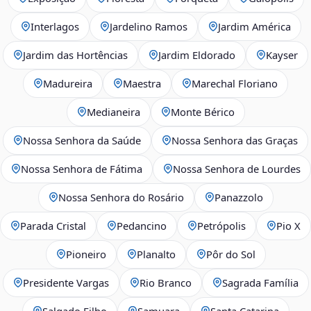
Interlagos
Jardelino Ramos
Jardim América
Jardim das Hortências
Jardim Eldorado
Kayser
Madureira
Maestra
Marechal Floriano
Medianeira
Monte Bérico
Nossa Senhora da Saúde
Nossa Senhora das Graças
Nossa Senhora de Fátima
Nossa Senhora de Lourdes
Nossa Senhora do Rosário
Panazzolo
Parada Cristal
Pedancino
Petrópolis
Pio X
Pioneiro
Planalto
Pôr do Sol
Presidente Vargas
Rio Branco
Sagrada Família
Salgado Filho
Samuara
Santa Catarina