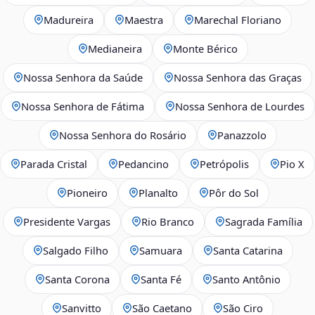
Madureira
Maestra
Marechal Floriano
Medianeira
Monte Bérico
Nossa Senhora da Saúde
Nossa Senhora das Graças
Nossa Senhora de Fátima
Nossa Senhora de Lourdes
Nossa Senhora do Rosário
Panazzolo
Parada Cristal
Pedancino
Petrópolis
Pio X
Pioneiro
Planalto
Pôr do Sol
Presidente Vargas
Rio Branco
Sagrada Família
Salgado Filho
Samuara
Santa Catarina
Santa Corona
Santa Fé
Santo Antônio
Sanvitto
São Caetano
São Ciro