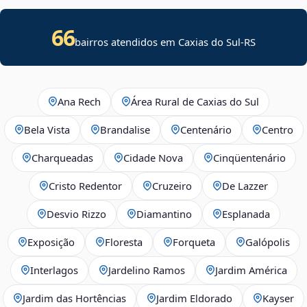
66
bairros atendidos em Caxias do Sul-RS
Ana Rech
Área Rural de Caxias do Sul
Bela Vista
Brandalise
Centenário
Centro
Charqueadas
Cidade Nova
Cinqüentenário
Cristo Redentor
Cruzeiro
De Lazzer
Desvio Rizzo
Diamantino
Esplanada
Exposição
Floresta
Forqueta
Galópolis
Interlagos
Jardelino Ramos
Jardim América
Jardim das Hortências
Jardim Eldorado
Kayser