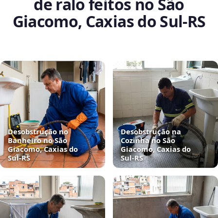
de ralo feitos no São
Giacomo, Caxias do Sul‑RS
Desobstrução no
Desobstrução na
Banheiro no São
Cozinha no São
Giacomo, Caxias do
Giacomo, Caxias do
Sul‑RS
Sul‑RS