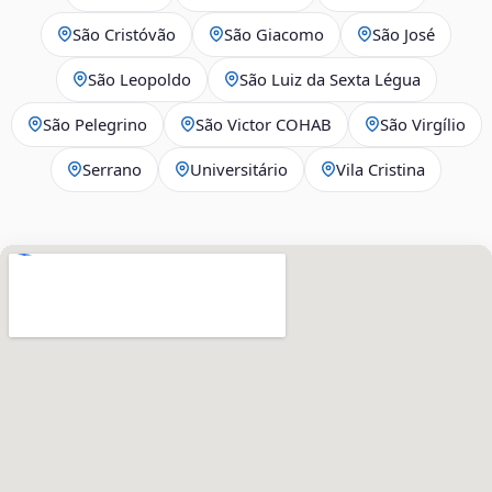
São Cristóvão
São Giacomo
São José
São Leopoldo
São Luiz da Sexta Légua
São Pelegrino
São Victor COHAB
São Virgílio
Serrano
Universitário
Vila Cristina