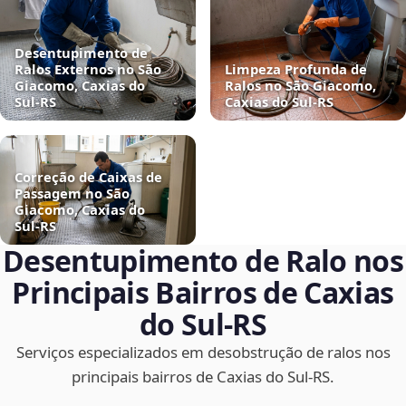
Desentupimento de
Ralos Externos no São
Limpeza Profunda de
Giacomo, Caxias do
Ralos no São Giacomo,
Sul‑RS
Caxias do Sul‑RS
Correção de Caixas de
Passagem no São
Giacomo, Caxias do
Sul‑RS
Desentupimento de Ralo nos
Principais Bairros de Caxias
do Sul‑RS
Serviços especializados em desobstrução de ralos nos
principais bairros de Caxias do Sul‑RS.