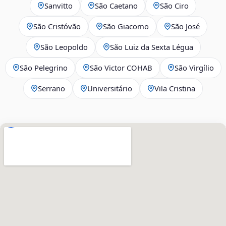
Sanvitto
São Caetano
São Ciro
São Cristóvão
São Giacomo
São José
São Leopoldo
São Luiz da Sexta Légua
São Pelegrino
São Victor COHAB
São Virgílio
Serrano
Universitário
Vila Cristina