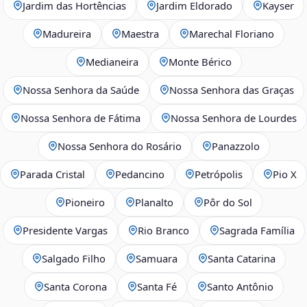
Jardim das Hortências
Jardim Eldorado
Kayser
Madureira
Maestra
Marechal Floriano
Medianeira
Monte Bérico
Nossa Senhora da Saúde
Nossa Senhora das Graças
Nossa Senhora de Fátima
Nossa Senhora de Lourdes
Nossa Senhora do Rosário
Panazzolo
Parada Cristal
Pedancino
Petrópolis
Pio X
Pioneiro
Planalto
Pôr do Sol
Presidente Vargas
Rio Branco
Sagrada Família
Salgado Filho
Samuara
Santa Catarina
Santa Corona
Santa Fé
Santo Antônio