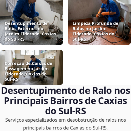
Desentupimento de
Limpeza Profunda de
Ralos Externos no
Ralos no Jardim
Jardim Eldorado, Caxias
Eldorado, Caxias do
do Sul‑RS
Sul‑RS
Correção de Caixas de
Passagem no Jardim
Eldorado, Caxias do
Sul‑RS
Desentupimento de Ralo nos
Principais Bairros de Caxias
do Sul‑RS
Serviços especializados em desobstrução de ralos nos
principais bairros de Caxias do Sul‑RS.