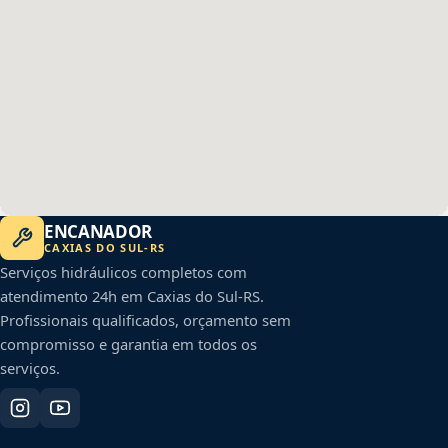
ENCANADOR
CAXIAS DO SUL
-
RS
Serviços hidráulicos completos com
atendimento 24h em
Caxias do Sul
-
RS
.
Profissionais qualificados, orçamento sem
compromisso e garantia em todos os
serviços.