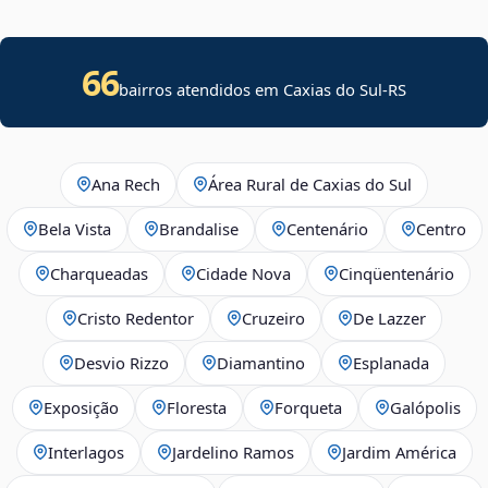
66
bairros atendidos em Caxias do Sul-RS
Ana Rech
Área Rural de Caxias do Sul
Bela Vista
Brandalise
Centenário
Centro
Charqueadas
Cidade Nova
Cinqüentenário
Cristo Redentor
Cruzeiro
De Lazzer
Desvio Rizzo
Diamantino
Esplanada
Exposição
Floresta
Forqueta
Galópolis
Interlagos
Jardelino Ramos
Jardim América