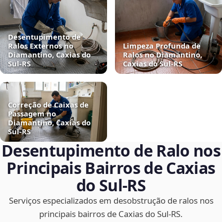
Desentupimento de
Ralos Externos no
Limpeza Profunda de
Diamantino, Caxias do
Ralos no Diamantino,
Sul‑RS
Caxias do Sul‑RS
Correção de Caixas de
Passagem no
Diamantino, Caxias do
Sul‑RS
Desentupimento de Ralo nos
Principais Bairros de Caxias
do Sul‑RS
Serviços especializados em desobstrução de ralos nos
principais bairros de Caxias do Sul‑RS.