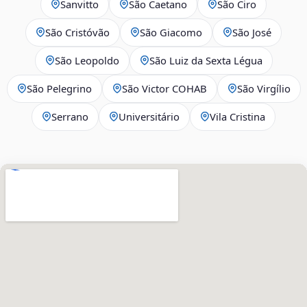
Sanvitto
São Caetano
São Ciro
São Cristóvão
São Giacomo
São José
São Leopoldo
São Luiz da Sexta Légua
São Pelegrino
São Victor COHAB
São Virgílio
Serrano
Universitário
Vila Cristina