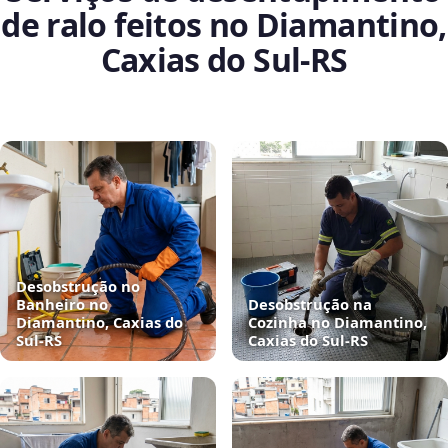
de ralo feitos no Diamantino,
Caxias do Sul‑RS
Desobstrução no
Banheiro no
Desobstrução na
Diamantino, Caxias do
Cozinha no Diamantino,
Sul‑RS
Caxias do Sul‑RS