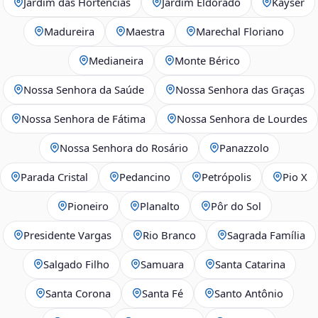
Jardim das Hortências
Jardim Eldorado
Kayser
Madureira
Maestra
Marechal Floriano
Medianeira
Monte Bérico
Nossa Senhora da Saúde
Nossa Senhora das Graças
Nossa Senhora de Fátima
Nossa Senhora de Lourdes
Nossa Senhora do Rosário
Panazzolo
Parada Cristal
Pedancino
Petrópolis
Pio X
Pioneiro
Planalto
Pôr do Sol
Presidente Vargas
Rio Branco
Sagrada Família
Salgado Filho
Samuara
Santa Catarina
Santa Corona
Santa Fé
Santo Antônio