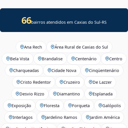
66
bairros atendidos em Caxias do Sul-RS
Ana Rech
Área Rural de Caxias do Sul
Bela Vista
Brandalise
Centenário
Centro
Charqueadas
Cidade Nova
Cinqüentenário
Cristo Redentor
Cruzeiro
De Lazzer
Desvio Rizzo
Diamantino
Esplanada
Exposição
Floresta
Forqueta
Galópolis
Interlagos
Jardelino Ramos
Jardim América