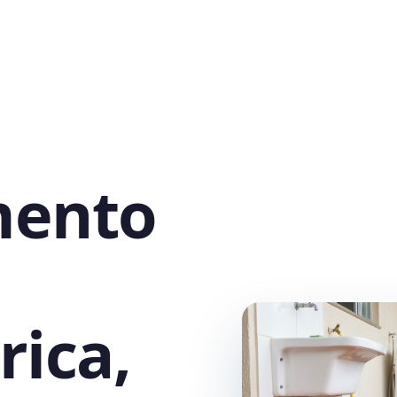
mento
ica,