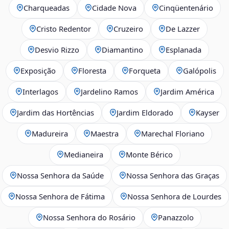
Charqueadas
Cidade Nova
Cinqüentenário
Cristo Redentor
Cruzeiro
De Lazzer
Desvio Rizzo
Diamantino
Esplanada
Exposição
Floresta
Forqueta
Galópolis
Interlagos
Jardelino Ramos
Jardim América
Jardim das Hortências
Jardim Eldorado
Kayser
Madureira
Maestra
Marechal Floriano
Medianeira
Monte Bérico
Nossa Senhora da Saúde
Nossa Senhora das Graças
Nossa Senhora de Fátima
Nossa Senhora de Lourdes
Nossa Senhora do Rosário
Panazzolo