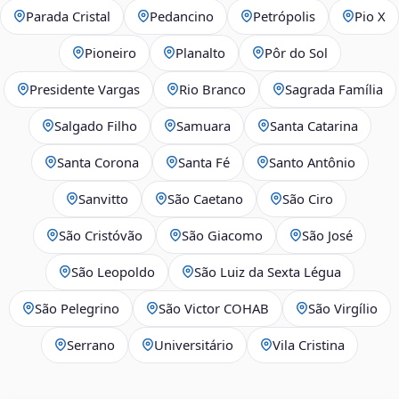
Parada Cristal
Pedancino
Petrópolis
Pio X
Pioneiro
Planalto
Pôr do Sol
Presidente Vargas
Rio Branco
Sagrada Família
Salgado Filho
Samuara
Santa Catarina
Santa Corona
Santa Fé
Santo Antônio
Sanvitto
São Caetano
São Ciro
São Cristóvão
São Giacomo
São José
São Leopoldo
São Luiz da Sexta Légua
São Pelegrino
São Victor COHAB
São Virgílio
Serrano
Universitário
Vila Cristina