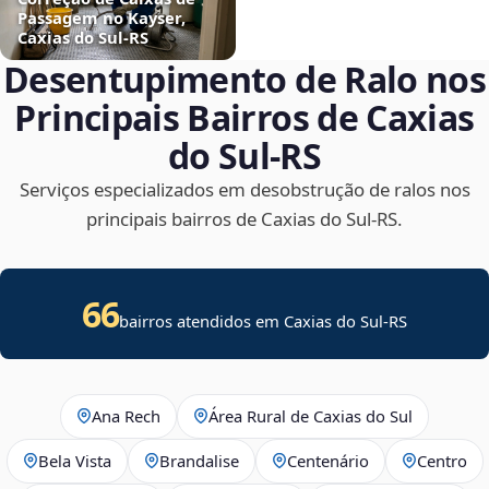
Passagem no Kayser,
Caxias do Sul‑RS
Desentupimento de Ralo nos
Principais Bairros de Caxias
do Sul‑RS
Serviços especializados em desobstrução de ralos nos
principais bairros de Caxias do Sul‑RS.
66
bairros atendidos em Caxias do Sul-RS
Ana Rech
Área Rural de Caxias do Sul
Bela Vista
Brandalise
Centenário
Centro