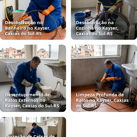
Desobstrução no
Desobstrução na
Banheiro no Kayser,
Cozinha no Kayser,
Caxias do Sul‑RS
Caxias do Sul‑RS
Desentupimento de
Limpeza Profunda de
Ralos Externos no
Ralos no Kayser, Caxias
Kayser, Caxias do Sul‑RS
do Sul‑RS
Correção de Caixas de