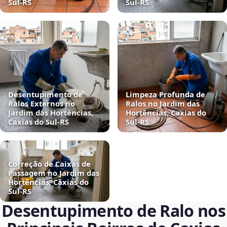
Sul‑RS
Sul‑RS
Desentupimento de
Limpeza Profunda de
Ralos Externos no
Ralos no Jardim das
Jardim das Hortências,
Hortências, Caxias do
Caxias do Sul‑RS
Sul‑RS
Correção de Caixas de
Passagem no Jardim das
Hortências, Caxias do
Sul‑RS
Desentupimento de Ralo nos