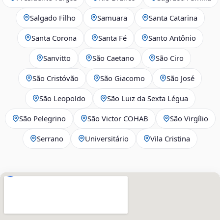
Salgado Filho
Samuara
Santa Catarina
Santa Corona
Santa Fé
Santo Antônio
Sanvitto
São Caetano
São Ciro
São Cristóvão
São Giacomo
São José
São Leopoldo
São Luiz da Sexta Légua
São Pelegrino
São Victor COHAB
São Virgílio
Serrano
Universitário
Vila Cristina