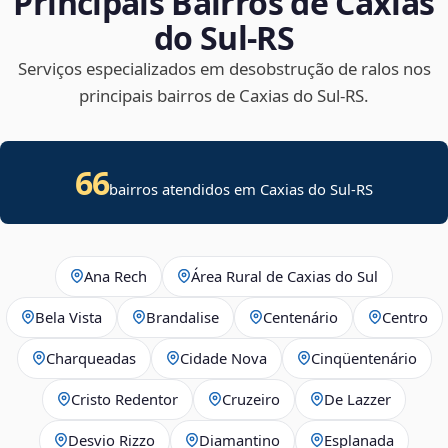
Principais Bairros de Caxias
do Sul‑RS
Serviços especializados em desobstrução de ralos nos
principais bairros de Caxias do Sul‑RS.
66
bairros atendidos em Caxias do Sul-RS
Ana Rech
Área Rural de Caxias do Sul
Bela Vista
Brandalise
Centenário
Centro
Charqueadas
Cidade Nova
Cinqüentenário
Cristo Redentor
Cruzeiro
De Lazzer
Desvio Rizzo
Diamantino
Esplanada