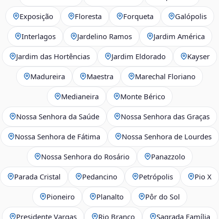
Exposição
Floresta
Forqueta
Galópolis
Interlagos
Jardelino Ramos
Jardim América
Jardim das Hortências
Jardim Eldorado
Kayser
Madureira
Maestra
Marechal Floriano
Medianeira
Monte Bérico
Nossa Senhora da Saúde
Nossa Senhora das Graças
Nossa Senhora de Fátima
Nossa Senhora de Lourdes
Nossa Senhora do Rosário
Panazzolo
Parada Cristal
Pedancino
Petrópolis
Pio X
Pioneiro
Planalto
Pôr do Sol
Presidente Vargas
Rio Branco
Sagrada Família