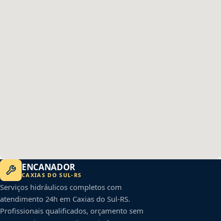
ENCANADOR
CAXIAS DO SUL
-
RS
Serviços hidráulicos completos com
atendimento 24h em
Caxias do Sul
-
RS
.
Profissionais qualificados, orçamento sem