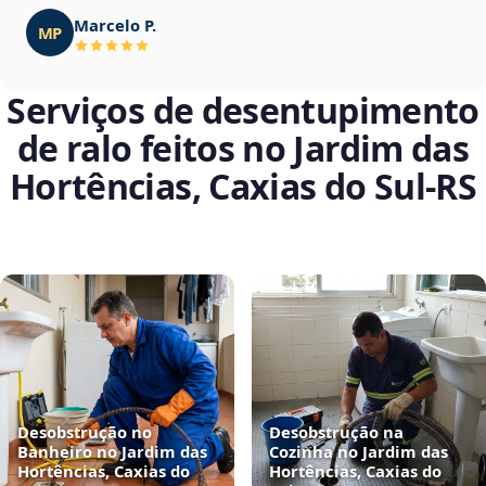
Marcelo P.
MP
Serviços de desentupimento
de ralo feitos no Jardim das
Hortências, Caxias do Sul‑RS
Desobstrução no
Desobstrução na
Banheiro no Jardim das
Cozinha no Jardim das
Hortências, Caxias do
Hortências, Caxias do