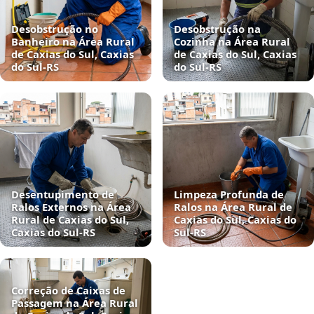
Desobstrução no
Desobstrução na
Banheiro na Área Rural
Cozinha na Área Rural
de Caxias do Sul, Caxias
de Caxias do Sul, Caxias
do Sul‑RS
do Sul‑RS
Desentupimento de
Limpeza Profunda de
Ralos Externos na Área
Ralos na Área Rural de
Rural de Caxias do Sul,
Caxias do Sul, Caxias do
Caxias do Sul‑RS
Sul‑RS
Correção de Caixas de
Passagem na Área Rural