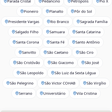
Parada Cristal
Pedancino
Petrópolis
Pio X
Pioneiro
Planalto
Pôr do Sol
Presidente Vargas
Rio Branco
Sagrada Família
Salgado Filho
Samuara
Santa Catarina
Santa Corona
Santa Fé
Santo Antônio
Sanvitto
São Caetano
São Ciro
São Cristóvão
São Giacomo
São José
São Leopoldo
São Luiz da Sexta Légua
São Pelegrino
São Victor COHAB
São Virgílio
Serrano
Universitário
Vila Cristina