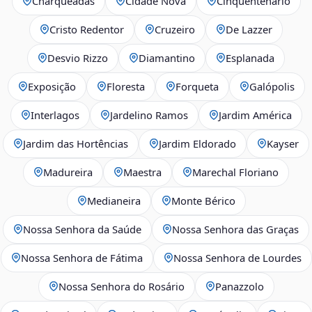
Charqueadas
Cidade Nova
Cinqüentenário
Cristo Redentor
Cruzeiro
De Lazzer
Desvio Rizzo
Diamantino
Esplanada
Exposição
Floresta
Forqueta
Galópolis
Interlagos
Jardelino Ramos
Jardim América
Jardim das Hortências
Jardim Eldorado
Kayser
Madureira
Maestra
Marechal Floriano
Medianeira
Monte Bérico
Nossa Senhora da Saúde
Nossa Senhora das Graças
Nossa Senhora de Fátima
Nossa Senhora de Lourdes
Nossa Senhora do Rosário
Panazzolo