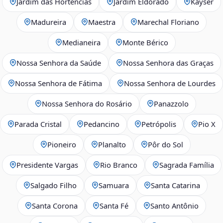
Jardim das Hortências
Jardim Eldorado
Kayser
Madureira
Maestra
Marechal Floriano
Medianeira
Monte Bérico
Nossa Senhora da Saúde
Nossa Senhora das Graças
Nossa Senhora de Fátima
Nossa Senhora de Lourdes
Nossa Senhora do Rosário
Panazzolo
Parada Cristal
Pedancino
Petrópolis
Pio X
Pioneiro
Planalto
Pôr do Sol
Presidente Vargas
Rio Branco
Sagrada Família
Salgado Filho
Samuara
Santa Catarina
Santa Corona
Santa Fé
Santo Antônio