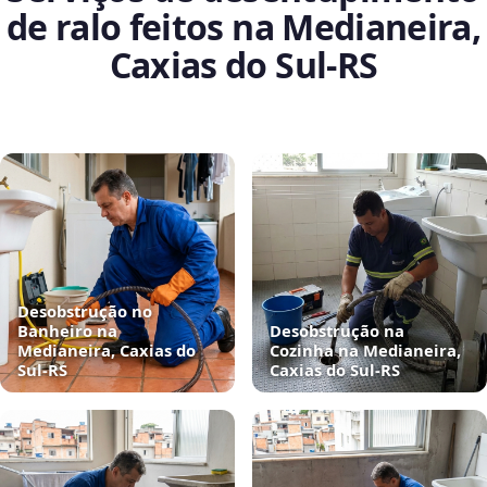
de ralo feitos na Medianeira,
Caxias do Sul‑RS
Desobstrução no
Banheiro na
Desobstrução na
Medianeira, Caxias do
Cozinha na Medianeira,
Sul‑RS
Caxias do Sul‑RS