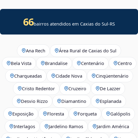
66
bairros atendidos em Caxias do Sul-RS
Ana Rech
Área Rural de Caxias do Sul
Bela Vista
Brandalise
Centenário
Centro
Charqueadas
Cidade Nova
Cinqüentenário
Cristo Redentor
Cruzeiro
De Lazzer
Desvio Rizzo
Diamantino
Esplanada
Exposição
Floresta
Forqueta
Galópolis
Interlagos
Jardelino Ramos
Jardim América