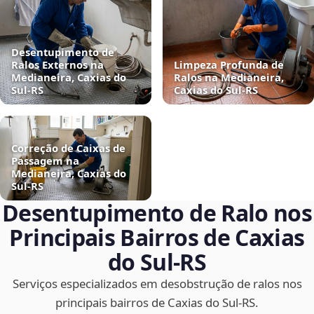
Desentupimento de
Ralos Externos na
Limpeza Profunda de
Medianeira, Caxias do
Ralos na Medianeira,
Sul‑RS
Caxias do Sul‑RS
Correção de Caixas de
Passagem na
Medianeira, Caxias do
Sul‑RS
Desentupimento de Ralo nos
Principais Bairros de Caxias
do Sul‑RS
Serviços especializados em desobstrução de ralos nos
principais bairros de Caxias do Sul‑RS.