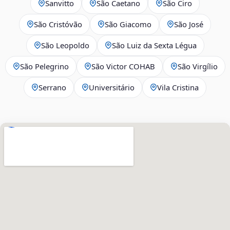
Sanvitto
São Caetano
São Ciro
São Cristóvão
São Giacomo
São José
São Leopoldo
São Luiz da Sexta Légua
São Pelegrino
São Victor COHAB
São Virgílio
Serrano
Universitário
Vila Cristina