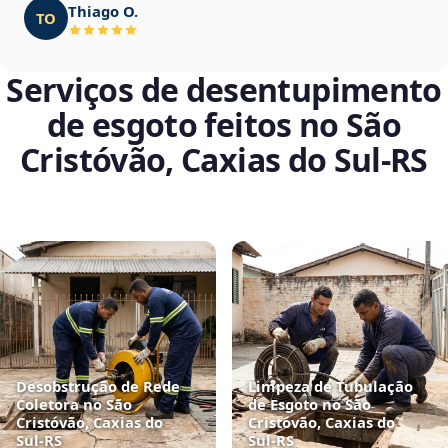
Thiago O.
TO
Serviços de desentupimento
de esgoto feitos no São
Cristóvão, Caxias do Sul‑RS
Desobstrução de Rede
Limpeza de Tubulação
Coletora no São
de Esgoto no São
Cristóvão, Caxias do
Cristóvão, Caxias do
Sul‑RS
Sul‑RS