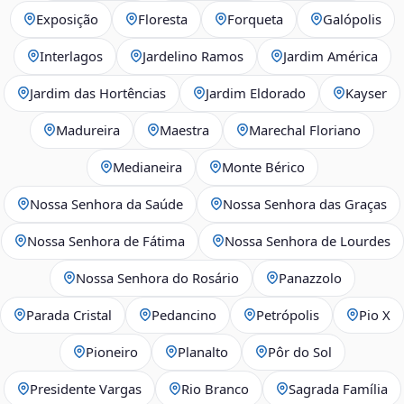
Exposição
Floresta
Forqueta
Galópolis
Interlagos
Jardelino Ramos
Jardim América
Jardim das Hortências
Jardim Eldorado
Kayser
Madureira
Maestra
Marechal Floriano
Medianeira
Monte Bérico
Nossa Senhora da Saúde
Nossa Senhora das Graças
Nossa Senhora de Fátima
Nossa Senhora de Lourdes
Nossa Senhora do Rosário
Panazzolo
Parada Cristal
Pedancino
Petrópolis
Pio X
Pioneiro
Planalto
Pôr do Sol
Presidente Vargas
Rio Branco
Sagrada Família