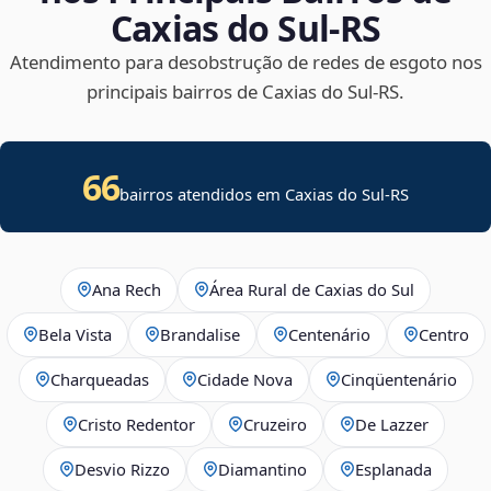
Caxias do Sul‑RS
Atendimento para desobstrução de redes de esgoto nos
principais bairros de Caxias do Sul‑RS.
66
bairros atendidos em Caxias do Sul-RS
Ana Rech
Área Rural de Caxias do Sul
Bela Vista
Brandalise
Centenário
Centro
Charqueadas
Cidade Nova
Cinqüentenário
Cristo Redentor
Cruzeiro
De Lazzer
Desvio Rizzo
Diamantino
Esplanada