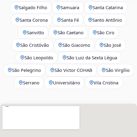
Salgado Filho
Samuara
Santa Catarina
Santa Corona
Santa Fé
Santo Antônio
Sanvitto
São Caetano
São Ciro
São Cristóvão
São Giacomo
São José
São Leopoldo
São Luiz da Sexta Légua
São Pelegrino
São Victor COHAB
São Virgílio
Serrano
Universitário
Vila Cristina