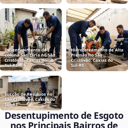
Desentupimento de
Hidrojateamento de Alta
Coluna Sanitária no São
Pressão no São
Cristóvão, Caxias do
Cristóvão, Caxias do
Sul‑RS
Sul‑RS
Sucção de Resíduos no
São Cristóvão, Caxias do
Sul‑RS
Desentupimento de Esgoto
nos Principais Bairros de