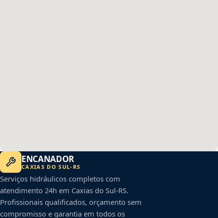
ENCANADOR
CAXIAS DO SUL
-
RS
Serviços hidráulicos completos com
atendimento 24h em
Caxias do Sul
-
RS
.
Profissionais qualificados, orçamento sem
compromisso e garantia em todos os