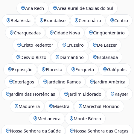
Ana Rech
Área Rural de Caxias do Sul
Bela Vista
Brandalise
Centenário
Centro
Charqueadas
Cidade Nova
Cinqüentenário
Cristo Redentor
Cruzeiro
De Lazzer
Desvio Rizzo
Diamantino
Esplanada
Exposição
Floresta
Forqueta
Galópolis
Interlagos
Jardelino Ramos
Jardim América
Jardim das Hortências
Jardim Eldorado
Kayser
Madureira
Maestra
Marechal Floriano
Medianeira
Monte Bérico
Nossa Senhora da Saúde
Nossa Senhora das Graças