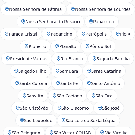
Nossa Senhora de Fátima
Nossa Senhora de Lourdes
Nossa Senhora do Rosário
Panazzolo
Parada Cristal
Pedancino
Petrópolis
Pio X
Pioneiro
Planalto
Pôr do Sol
Presidente Vargas
Rio Branco
Sagrada Família
Salgado Filho
Samuara
Santa Catarina
Santa Corona
Santa Fé
Santo Antônio
Sanvitto
São Caetano
São Ciro
São Cristóvão
São Giacomo
São José
São Leopoldo
São Luiz da Sexta Légua
São Pelegrino
São Victor COHAB
São Virgílio