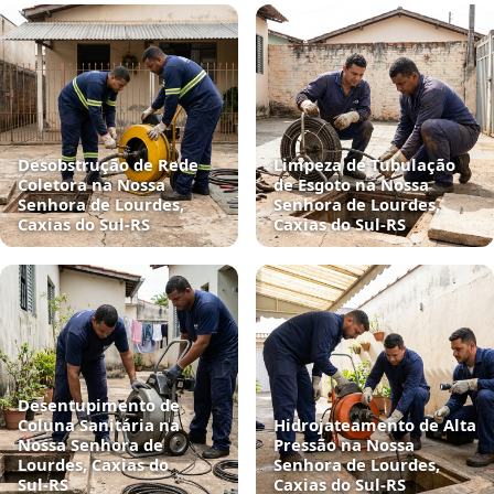
Desobstrução de Rede
Limpeza de Tubulação
Coletora na Nossa
de Esgoto na Nossa
Senhora de Lourdes,
Senhora de Lourdes,
Caxias do Sul‑RS
Caxias do Sul‑RS
Desentupimento de
Coluna Sanitária na
Hidrojateamento de Alta
Nossa Senhora de
Pressão na Nossa
Lourdes, Caxias do
Senhora de Lourdes,
Sul‑RS
Caxias do Sul‑RS