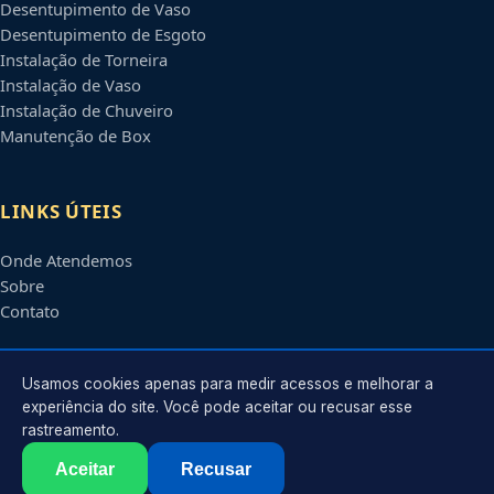
Desentupimento de Vaso
Desentupimento de Esgoto
Instalação de Torneira
Instalação de Vaso
Instalação de Chuveiro
Manutenção de Box
LINKS ÚTEIS
Onde Atendemos
Sobre
Contato
CONTATO
Usamos cookies apenas para medir acessos e melhorar a
experiência do site. Você pode aceitar ou recusar esse
rastreamento.
Atendimento em
Caxias do Sul
-
RS
e regiões parceiras
contato@encanadorescaxiasdosul.com.br
Aceitar
Recusar
©
2026
Encanador em
Caxias do Sul
-
RS
. Todos os direitos reservados.