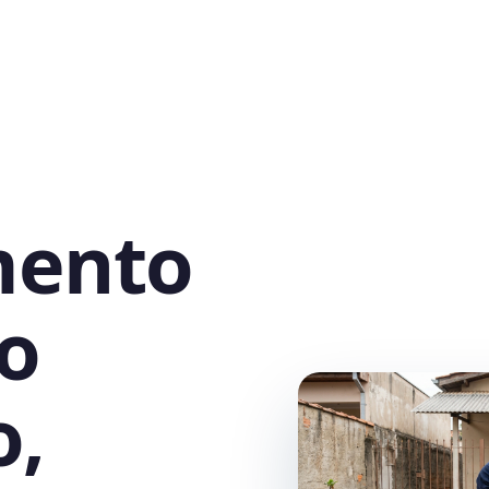
mento
o
o,