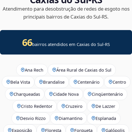
Atendimento para desobstrução de redes de esgoto nos
principais bairros de Caxias do Sul‑RS.
66
bairros atendidos em Caxias do Sul-RS
Ana Rech
Área Rural de Caxias do Sul
Bela Vista
Brandalise
Centenário
Centro
Charqueadas
Cidade Nova
Cinqüentenário
Cristo Redentor
Cruzeiro
De Lazzer
Desvio Rizzo
Diamantino
Esplanada
Exposição
Floresta
Forqueta
Galópolis