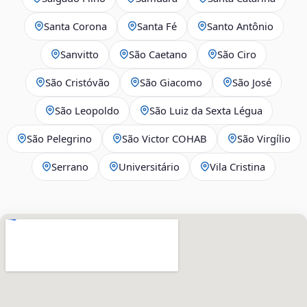
Santa Corona
Santa Fé
Santo Antônio
Sanvitto
São Caetano
São Ciro
São Cristóvão
São Giacomo
São José
São Leopoldo
São Luiz da Sexta Légua
São Pelegrino
São Victor COHAB
São Virgílio
Serrano
Universitário
Vila Cristina