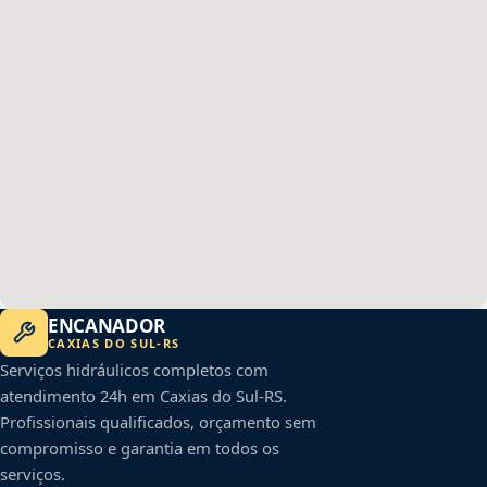
ENCANADOR
CAXIAS DO SUL
-
RS
Serviços hidráulicos completos com
atendimento 24h em
Caxias do Sul
-
RS
.
Profissionais qualificados, orçamento sem
compromisso e garantia em todos os
serviços.