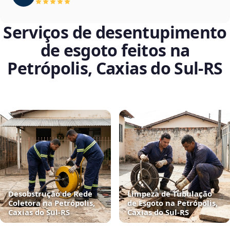
Serviços de desentupimento
de esgoto feitos na
Petrópolis, Caxias do Sul‑RS
Desobstrução de Rede
Limpeza de Tubulação
Coletora na Petrópolis,
de Esgoto na Petrópolis,
Caxias do Sul‑RS
Caxias do Sul‑RS