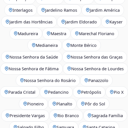
Interlagos
Jardelino Ramos
Jardim América
Jardim das Hortências
Jardim Eldorado
Kayser
Madureira
Maestra
Marechal Floriano
Medianeira
Monte Bérico
Nossa Senhora da Saúde
Nossa Senhora das Graças
Nossa Senhora de Fátima
Nossa Senhora de Lourdes
Nossa Senhora do Rosário
Panazzolo
Parada Cristal
Pedancino
Petrópolis
Pio X
Pioneiro
Planalto
Pôr do Sol
Presidente Vargas
Rio Branco
Sagrada Família
Salgado Filho
Samuara
Santa Catarina