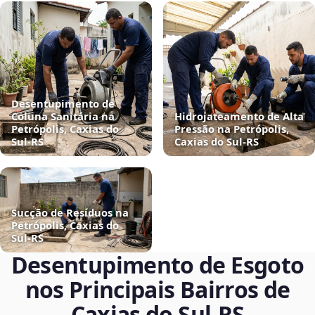
Desentupimento de
Coluna Sanitária na
Hidrojateamento de Alta
Petrópolis, Caxias do
Pressão na Petrópolis,
Sul‑RS
Caxias do Sul‑RS
Sucção de Resíduos na
Petrópolis, Caxias do
Sul‑RS
Desentupimento de Esgoto
nos Principais Bairros de
Caxias do Sul‑RS