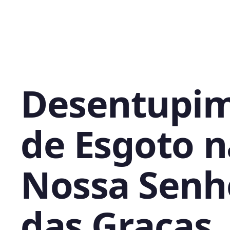
Desentupi
de Esgoto n
Nossa Senh
das Graças,