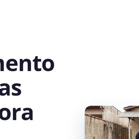
mento
as
ora