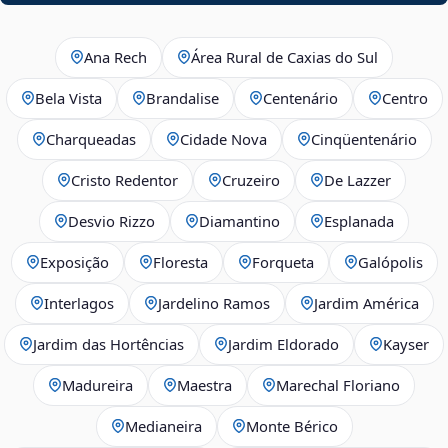
Ana Rech
Área Rural de Caxias do Sul
Bela Vista
Brandalise
Centenário
Centro
Charqueadas
Cidade Nova
Cinqüentenário
Cristo Redentor
Cruzeiro
De Lazzer
Desvio Rizzo
Diamantino
Esplanada
Exposição
Floresta
Forqueta
Galópolis
Interlagos
Jardelino Ramos
Jardim América
Jardim das Hortências
Jardim Eldorado
Kayser
Madureira
Maestra
Marechal Floriano
Medianeira
Monte Bérico