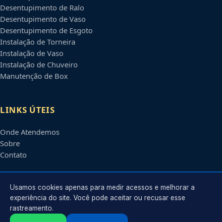
Desentupimento de Ralo
Desentupimento de Vaso
Desentupimento de Esgoto
Instalação de Torneira
Instalação de Vaso
Instalação de Chuveiro
Manutenção de Box
LINKS ÚTEIS
Onde Atendemos
Sobre
Contato
CONTATO
Usamos cookies apenas para medir acessos e melhorar a
experiência do site. Você pode aceitar ou recusar esse
rastreamento.
Atendimento em
Caxias do Sul
-
RS
e regiões parceiras
contato@encanadorescaxiasdosul.com.br