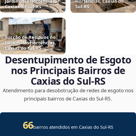
Jardim das Hortências,
Hortências, Caxias do
Caxias do Sul‑RS
Sul‑RS
Sucção de Resíduos no
Jardim das Hortências,
Caxias do Sul‑RS
Desentupimento de Esgoto
nos Principais Bairros de
Caxias do Sul‑RS
Atendimento para desobstrução de redes de esgoto nos
principais bairros de Caxias do Sul‑RS.
66
bairros atendidos em Caxias do Sul-RS