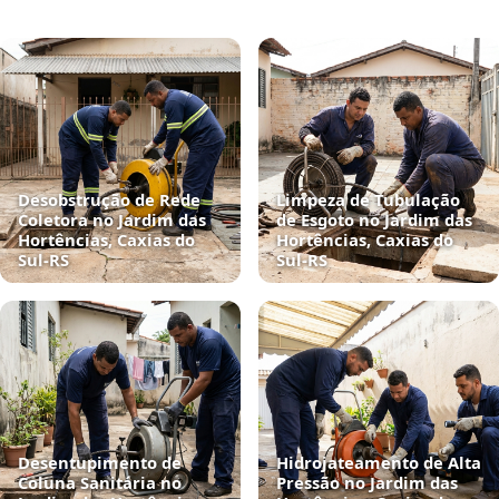
Desobstrução de Rede
Limpeza de Tubulação
Coletora no Jardim das
de Esgoto no Jardim das
Hortências, Caxias do
Hortências, Caxias do
Sul‑RS
Sul‑RS
Desentupimento de
Hidrojateamento de Alta
Coluna Sanitária no
Pressão no Jardim das