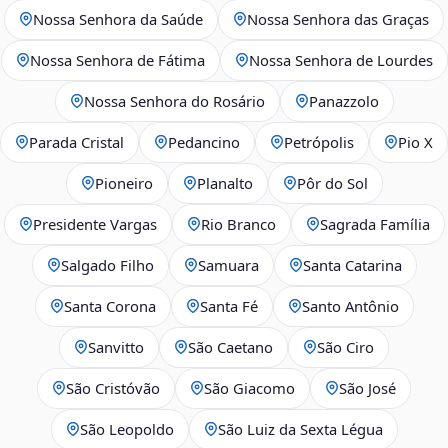
Nossa Senhora da Saúde
Nossa Senhora das Graças
Nossa Senhora de Fátima
Nossa Senhora de Lourdes
Nossa Senhora do Rosário
Panazzolo
Parada Cristal
Pedancino
Petrópolis
Pio X
Pioneiro
Planalto
Pôr do Sol
Presidente Vargas
Rio Branco
Sagrada Família
Salgado Filho
Samuara
Santa Catarina
Santa Corona
Santa Fé
Santo Antônio
Sanvitto
São Caetano
São Ciro
São Cristóvão
São Giacomo
São José
São Leopoldo
São Luiz da Sexta Légua