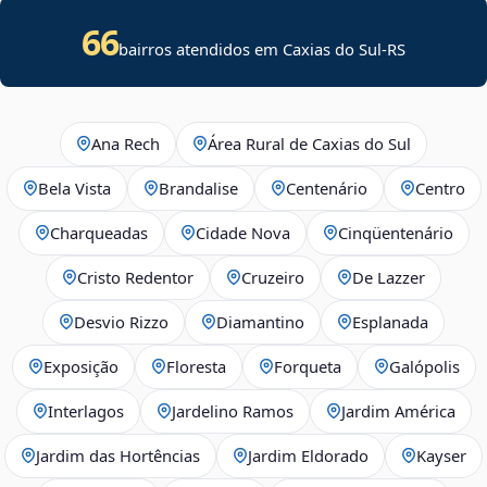
66
bairros atendidos em Caxias do Sul-RS
Ana Rech
Área Rural de Caxias do Sul
Bela Vista
Brandalise
Centenário
Centro
Charqueadas
Cidade Nova
Cinqüentenário
Cristo Redentor
Cruzeiro
De Lazzer
Desvio Rizzo
Diamantino
Esplanada
Exposição
Floresta
Forqueta
Galópolis
Interlagos
Jardelino Ramos
Jardim América
Jardim das Hortências
Jardim Eldorado
Kayser