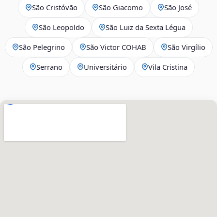
São Cristóvão
São Giacomo
São José
São Leopoldo
São Luiz da Sexta Légua
São Pelegrino
São Victor COHAB
São Virgílio
Serrano
Universitário
Vila Cristina