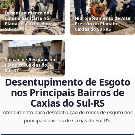
Desentupimento de
Coluna Sanitária no
Hidrojateamento de Alta
Planalto, Caxias do
Pressão no Planalto,
Sul‑RS
Caxias do Sul‑RS
Sucção de Resíduos no
Planalto, Caxias do
Sul‑RS
Desentupimento de Esgoto
nos Principais Bairros de
Caxias do Sul‑RS
Atendimento para desobstrução de redes de esgoto nos
principais bairros de Caxias do Sul‑RS.