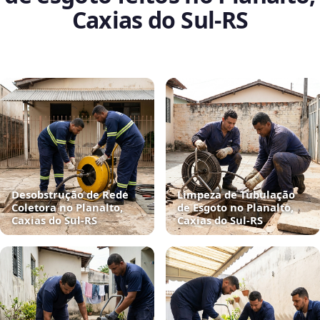
Caxias do Sul‑RS
Desobstrução de Rede
Limpeza de Tubulação
Coletora no Planalto,
de Esgoto no Planalto,
Caxias do Sul‑RS
Caxias do Sul‑RS