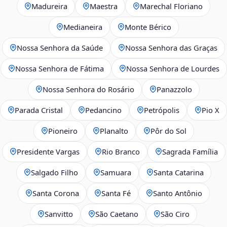
Madureira
Maestra
Marechal Floriano
Medianeira
Monte Bérico
Nossa Senhora da Saúde
Nossa Senhora das Graças
Nossa Senhora de Fátima
Nossa Senhora de Lourdes
Nossa Senhora do Rosário
Panazzolo
Parada Cristal
Pedancino
Petrópolis
Pio X
Pioneiro
Planalto
Pôr do Sol
Presidente Vargas
Rio Branco
Sagrada Família
Salgado Filho
Samuara
Santa Catarina
Santa Corona
Santa Fé
Santo Antônio
Sanvitto
São Caetano
São Ciro