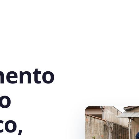
mento
o
co,