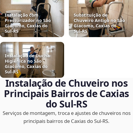
Instalação com
Substituição de
Pressurizador no São
Chuveiro Antigo no São
Giacomo, Caxias do
Giacomo, Caxias do
Sul‑RS
Sul‑RS
Instalação de Ducha
Higiênica no São
Giacomo, Caxias do
Sul‑RS
Instalação de Chuveiro nos
Principais Bairros de Caxias
do Sul‑RS
Serviços de montagem, troca e ajustes de chuveiros nos
principais bairros de Caxias do Sul‑RS.