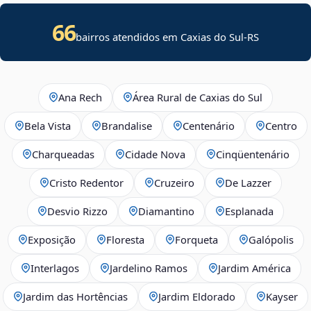
66
bairros atendidos em Caxias do Sul-RS
Ana Rech
Área Rural de Caxias do Sul
Bela Vista
Brandalise
Centenário
Centro
Charqueadas
Cidade Nova
Cinqüentenário
Cristo Redentor
Cruzeiro
De Lazzer
Desvio Rizzo
Diamantino
Esplanada
Exposição
Floresta
Forqueta
Galópolis
Interlagos
Jardelino Ramos
Jardim América
Jardim das Hortências
Jardim Eldorado
Kayser