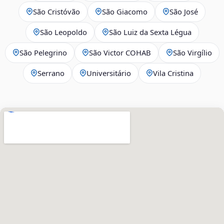
São Cristóvão
São Giacomo
São José
São Leopoldo
São Luiz da Sexta Légua
São Pelegrino
São Victor COHAB
São Virgílio
Serrano
Universitário
Vila Cristina