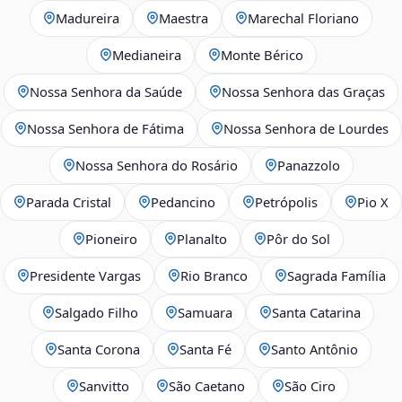
Madureira
Maestra
Marechal Floriano
Medianeira
Monte Bérico
Nossa Senhora da Saúde
Nossa Senhora das Graças
Nossa Senhora de Fátima
Nossa Senhora de Lourdes
Nossa Senhora do Rosário
Panazzolo
Parada Cristal
Pedancino
Petrópolis
Pio X
Pioneiro
Planalto
Pôr do Sol
Presidente Vargas
Rio Branco
Sagrada Família
Salgado Filho
Samuara
Santa Catarina
Santa Corona
Santa Fé
Santo Antônio
Sanvitto
São Caetano
São Ciro