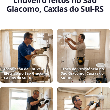
chuveiro feitos no São
Giacomo, Caxias do Sul‑RS
Instalação de Chuveiro
Troca de Resistência no
Elétrico no São Giacomo,
São Giacomo, Caxias do
Caxias do Sul‑RS
Sul‑RS