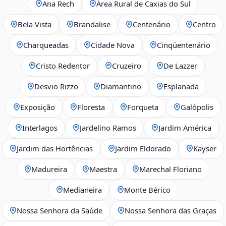
Ana Rech
Área Rural de Caxias do Sul
Bela Vista
Brandalise
Centenário
Centro
Charqueadas
Cidade Nova
Cinqüentenário
Cristo Redentor
Cruzeiro
De Lazzer
Desvio Rizzo
Diamantino
Esplanada
Exposição
Floresta
Forqueta
Galópolis
Interlagos
Jardelino Ramos
Jardim América
Jardim das Hortências
Jardim Eldorado
Kayser
Madureira
Maestra
Marechal Floriano
Medianeira
Monte Bérico
Nossa Senhora da Saúde
Nossa Senhora das Graças