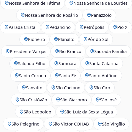
Nossa Senhora de Fátima
Nossa Senhora de Lourdes
Nossa Senhora do Rosário
Panazzolo
Parada Cristal
Pedancino
Petrópolis
Pio X
Pioneiro
Planalto
Pôr do Sol
Presidente Vargas
Rio Branco
Sagrada Família
Salgado Filho
Samuara
Santa Catarina
Santa Corona
Santa Fé
Santo Antônio
Sanvitto
São Caetano
São Ciro
São Cristóvão
São Giacomo
São José
São Leopoldo
São Luiz da Sexta Légua
São Pelegrino
São Victor COHAB
São Virgílio