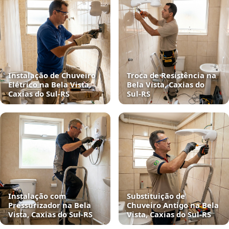
Instalação de Chuveiro
Troca de Resistência na
Elétrico na Bela Vista,
Bela Vista, Caxias do
Caxias do Sul‑RS
Sul‑RS
Instalação com
Substituição de
Pressurizador na Bela
Chuveiro Antigo na Bela
Vista, Caxias do Sul‑RS
Vista, Caxias do Sul‑RS