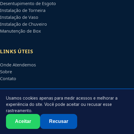
Desentupimento de Esgoto
Instalação de Torneira
Instalação de Vaso
Instalação de Chuveiro
Manutenção de Box
LINKS ÚTEIS
Onde Atendemos
Sobre
Contato
CONTATO
Usamos cookies apenas para medir acessos e melhorar a
experiência do site. Você pode aceitar ou recusar esse
rastreamento.
Atendimento em
Caxias do Sul
-
RS
e regiões parceiras
contato@encanadorescaxiasdosul.com.br
Aceitar
Recusar
©
2026
Encanador em
Caxias do Sul
-
RS
. Todos os direitos reservados.
Política de Privacidade
·
Termos de Uso
·
Sitemap