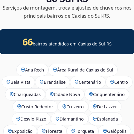
Serviços de montagem, troca e ajustes de chuveiros nos
principais bairros de Caxias do Sul‑RS.
66
bairros atendidos em Caxias do Sul-RS
Ana Rech
Área Rural de Caxias do Sul
Bela Vista
Brandalise
Centenário
Centro
Charqueadas
Cidade Nova
Cinqüentenário
Cristo Redentor
Cruzeiro
De Lazzer
Desvio Rizzo
Diamantino
Esplanada
Exposição
Floresta
Forqueta
Galópolis