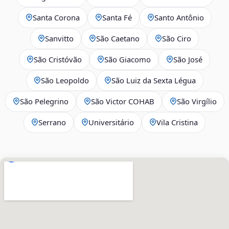
Santa Corona
Santa Fé
Santo Antônio
Sanvitto
São Caetano
São Ciro
São Cristóvão
São Giacomo
São José
São Leopoldo
São Luiz da Sexta Légua
São Pelegrino
São Victor COHAB
São Virgílio
Serrano
Universitário
Vila Cristina