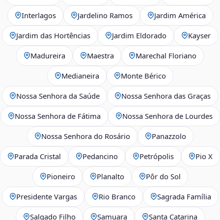
Interlagos
Jardelino Ramos
Jardim América
Jardim das Hortências
Jardim Eldorado
Kayser
Madureira
Maestra
Marechal Floriano
Medianeira
Monte Bérico
Nossa Senhora da Saúde
Nossa Senhora das Graças
Nossa Senhora de Fátima
Nossa Senhora de Lourdes
Nossa Senhora do Rosário
Panazzolo
Parada Cristal
Pedancino
Petrópolis
Pio X
Pioneiro
Planalto
Pôr do Sol
Presidente Vargas
Rio Branco
Sagrada Família
Salgado Filho
Samuara
Santa Catarina