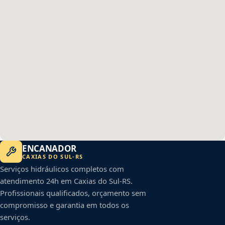
ENCANADOR
CAXIAS DO SUL
-
RS
Serviços hidráulicos completos com
atendimento 24h em
Caxias do Sul
-
RS
.
Profissionais qualificados, orçamento sem
compromisso e garantia em todos os
serviços.