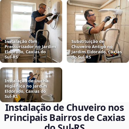
Instalação com
Substituição de
Pressurizador no Jardim
Chuveiro Antigo no
Eldorado, Caxias do
Jardim Eldorado, Caxias
Sul‑RS
do Sul‑RS
Instalação de Ducha
Higiênica no Jardim
Eldorado, Caxias do
Sul‑RS
Instalação de Chuveiro nos
Principais Bairros de Caxias
do Sul‑RS