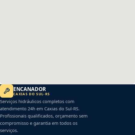
ENCANADOR
CAXIAS DO SUL
-
RS
Serviços hidráulicos completos com
atendimento 24h em
Caxias do Sul
-
RS
.
Profissionais qualificados, orçamento sem
compromisso e garantia em todos os
serviços.