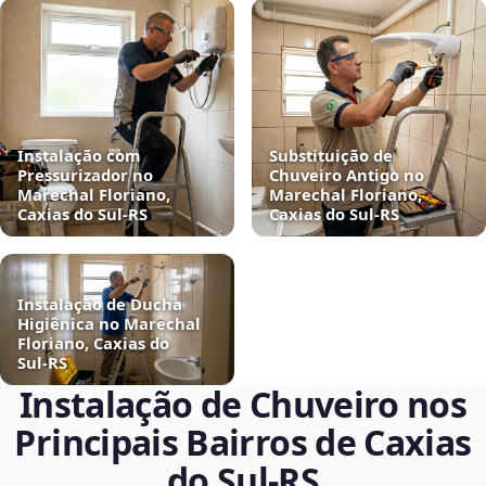
Instalação com
Substituição de
Pressurizador no
Chuveiro Antigo no
Marechal Floriano,
Marechal Floriano,
Caxias do Sul‑RS
Caxias do Sul‑RS
Instalação de Ducha
Higiênica no Marechal
Floriano, Caxias do
Sul‑RS
Instalação de Chuveiro nos
Principais Bairros de Caxias
do Sul‑RS