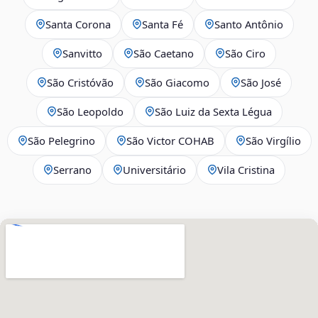
Santa Corona
Santa Fé
Santo Antônio
Sanvitto
São Caetano
São Ciro
São Cristóvão
São Giacomo
São José
São Leopoldo
São Luiz da Sexta Légua
São Pelegrino
São Victor COHAB
São Virgílio
Serrano
Universitário
Vila Cristina