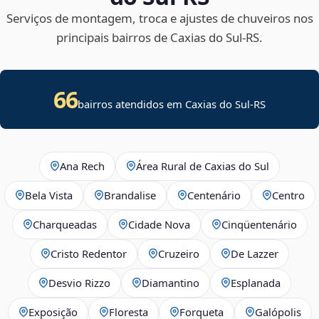
Serviços de montagem, troca e ajustes de chuveiros nos
principais bairros de Caxias do Sul‑RS.
66
bairros atendidos em Caxias do Sul-RS
Ana Rech
Área Rural de Caxias do Sul
Bela Vista
Brandalise
Centenário
Centro
Charqueadas
Cidade Nova
Cinqüentenário
Cristo Redentor
Cruzeiro
De Lazzer
Desvio Rizzo
Diamantino
Esplanada
Exposição
Floresta
Forqueta
Galópolis