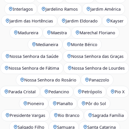
Interlagos
Jardelino Ramos
Jardim América
Jardim das Hortências
Jardim Eldorado
Kayser
Madureira
Maestra
Marechal Floriano
Medianeira
Monte Bérico
Nossa Senhora da Saúde
Nossa Senhora das Graças
Nossa Senhora de Fátima
Nossa Senhora de Lourdes
Nossa Senhora do Rosário
Panazzolo
Parada Cristal
Pedancino
Petrópolis
Pio X
Pioneiro
Planalto
Pôr do Sol
Presidente Vargas
Rio Branco
Sagrada Família
Salgado Filho
Samuara
Santa Catarina