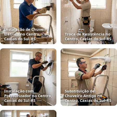
Instalação de Chuveiro
Elétrico no Centro,
Troca de Resistência no
Caxias do Sul‑RS
Centro, Caxias do Sul‑RS
Instalação com
Substituição de
Pressurizador no Centro,
Chuveiro Antigo no
Caxias do Sul‑RS
Centro, Caxias do Sul‑RS