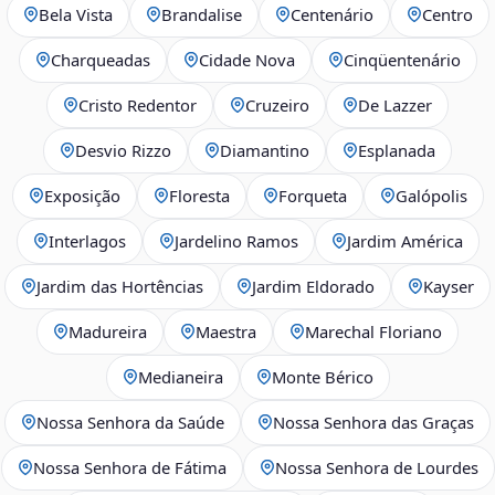
Bela Vista
Brandalise
Centenário
Centro
Charqueadas
Cidade Nova
Cinqüentenário
Cristo Redentor
Cruzeiro
De Lazzer
Desvio Rizzo
Diamantino
Esplanada
Exposição
Floresta
Forqueta
Galópolis
Interlagos
Jardelino Ramos
Jardim América
Jardim das Hortências
Jardim Eldorado
Kayser
Madureira
Maestra
Marechal Floriano
Medianeira
Monte Bérico
Nossa Senhora da Saúde
Nossa Senhora das Graças
Nossa Senhora de Fátima
Nossa Senhora de Lourdes