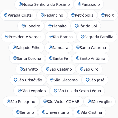
Nossa Senhora do Rosário
Panazzolo
Parada Cristal
Pedancino
Petrópolis
Pio X
Pioneiro
Planalto
Pôr do Sol
Presidente Vargas
Rio Branco
Sagrada Família
Salgado Filho
Samuara
Santa Catarina
Santa Corona
Santa Fé
Santo Antônio
Sanvitto
São Caetano
São Ciro
São Cristóvão
São Giacomo
São José
São Leopoldo
São Luiz da Sexta Légua
São Pelegrino
São Victor COHAB
São Virgílio
Serrano
Universitário
Vila Cristina