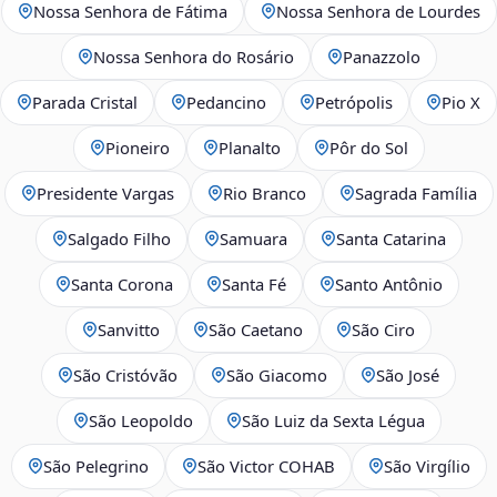
Nossa Senhora de Fátima
Nossa Senhora de Lourdes
Nossa Senhora do Rosário
Panazzolo
Parada Cristal
Pedancino
Petrópolis
Pio X
Pioneiro
Planalto
Pôr do Sol
Presidente Vargas
Rio Branco
Sagrada Família
Salgado Filho
Samuara
Santa Catarina
Santa Corona
Santa Fé
Santo Antônio
Sanvitto
São Caetano
São Ciro
São Cristóvão
São Giacomo
São José
São Leopoldo
São Luiz da Sexta Légua
São Pelegrino
São Victor COHAB
São Virgílio