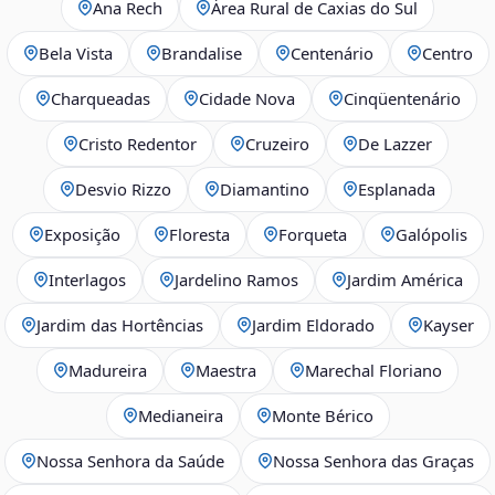
Ana Rech
Área Rural de Caxias do Sul
Bela Vista
Brandalise
Centenário
Centro
Charqueadas
Cidade Nova
Cinqüentenário
Cristo Redentor
Cruzeiro
De Lazzer
Desvio Rizzo
Diamantino
Esplanada
Exposição
Floresta
Forqueta
Galópolis
Interlagos
Jardelino Ramos
Jardim América
Jardim das Hortências
Jardim Eldorado
Kayser
Madureira
Maestra
Marechal Floriano
Medianeira
Monte Bérico
Nossa Senhora da Saúde
Nossa Senhora das Graças