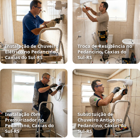
Instalação de Chuveiro
Troca de Resistência no
Elétrico no Pedancino,
Pedancino, Caxias do
Caxias do Sul‑RS
Sul‑RS
Instalação com
Substituição de
Pressurizador no
Chuveiro Antigo no
Pedancino, Caxias do
Pedancino, Caxias do
Sul‑RS
Sul‑RS