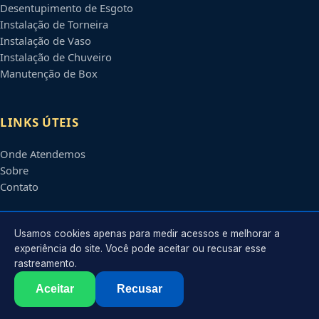
Desentupimento de Esgoto
Instalação de Torneira
Instalação de Vaso
Instalação de Chuveiro
Manutenção de Box
LINKS ÚTEIS
Onde Atendemos
Sobre
Contato
CONTATO
Usamos cookies apenas para medir acessos e melhorar a
experiência do site. Você pode aceitar ou recusar esse
rastreamento.
Atendimento em
Caxias do Sul
-
RS
e regiões parceiras
contato@encanadorescaxiasdosul.com.br
Aceitar
Recusar
©
2026
Encanador em
Caxias do Sul
-
RS
. Todos os direitos reservados.
Política de Privacidade
·
Termos de Uso
·
Sitemap