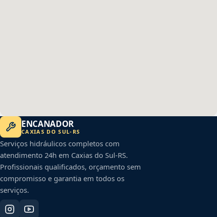
ENCANADOR
CAXIAS DO SUL
-
RS
Serviços hidráulicos completos com
atendimento 24h em
Caxias do Sul
-
RS
.
Profissionais qualificados, orçamento sem
compromisso e garantia em todos os
serviços.