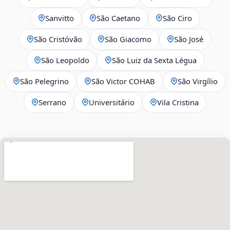
Sanvitto
São Caetano
São Ciro
São Cristóvão
São Giacomo
São José
São Leopoldo
São Luiz da Sexta Légua
São Pelegrino
São Victor COHAB
São Virgílio
Serrano
Universitário
Vila Cristina