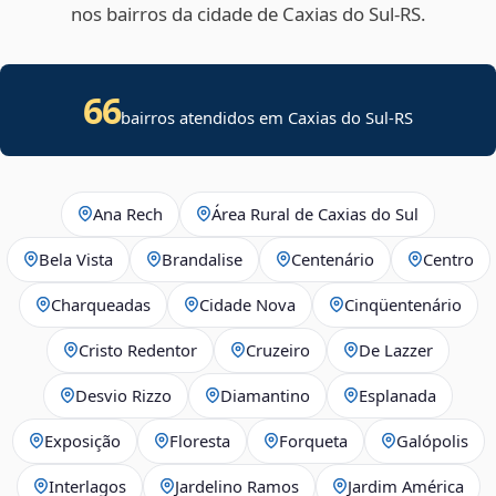
nos bairros da cidade de Caxias do Sul‑RS.
66
bairros atendidos em Caxias do Sul-RS
Ana Rech
Área Rural de Caxias do Sul
Bela Vista
Brandalise
Centenário
Centro
Charqueadas
Cidade Nova
Cinqüentenário
Cristo Redentor
Cruzeiro
De Lazzer
Desvio Rizzo
Diamantino
Esplanada
Exposição
Floresta
Forqueta
Galópolis
Interlagos
Jardelino Ramos
Jardim América