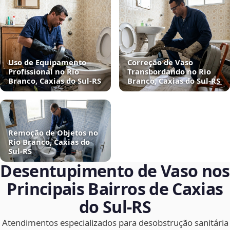
Uso de Equipamento
Correção de Vaso
Profissional no Rio
Transbordando no Rio
Branco, Caxias do Sul‑RS
Branco, Caxias do Sul‑RS
Remoção de Objetos no
Rio Branco, Caxias do
Sul‑RS
Desentupimento de Vaso nos
Principais Bairros de Caxias
do Sul‑RS
Atendimentos especializados para desobstrução sanitária