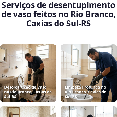
Serviços de desentupimento
de vaso feitos no Rio Branco,
Caxias do Sul‑RS
Desobstrução de Vaso
Limpeza Profunda no
no Rio Branco, Caxias do
Rio Branco, Caxias do
Sul‑RS
Sul‑RS