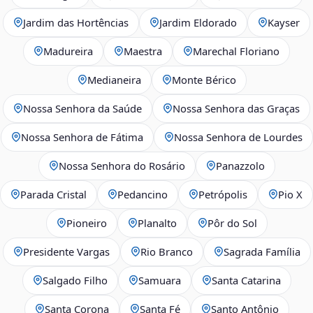
Jardim das Hortências
Jardim Eldorado
Kayser
Madureira
Maestra
Marechal Floriano
Medianeira
Monte Bérico
Nossa Senhora da Saúde
Nossa Senhora das Graças
Nossa Senhora de Fátima
Nossa Senhora de Lourdes
Nossa Senhora do Rosário
Panazzolo
Parada Cristal
Pedancino
Petrópolis
Pio X
Pioneiro
Planalto
Pôr do Sol
Presidente Vargas
Rio Branco
Sagrada Família
Salgado Filho
Samuara
Santa Catarina
Santa Corona
Santa Fé
Santo Antônio