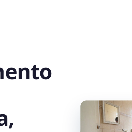
mento
a,