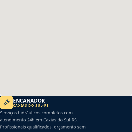
ENCANADOR
CAXIAS DO SUL
-
RS
Serviços hidráulicos completos com
atendimento 24h em
Caxias do Sul
-
RS
.
Profissionais qualificados, orçamento sem