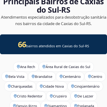
Principais Bairros de Caxias
do Sul‑RS
Atendimentos especializados para desobstrução sanitária
nos bairros da cidade de Caxias do Sul‑RS.
66
bairros atendidos em Caxias do Sul-RS
Ana Rech
Área Rural de Caxias do Sul
Bela Vista
Brandalise
Centenário
Centro
Charqueadas
Cidade Nova
Cinqüentenário
Cristo Redentor
Cruzeiro
De Lazzer
Desvio Rizzo
Diamantino
Esplanada