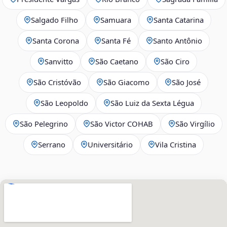
Salgado Filho
Samuara
Santa Catarina
Santa Corona
Santa Fé
Santo Antônio
Sanvitto
São Caetano
São Ciro
São Cristóvão
São Giacomo
São José
São Leopoldo
São Luiz da Sexta Légua
São Pelegrino
São Victor COHAB
São Virgílio
Serrano
Universitário
Vila Cristina