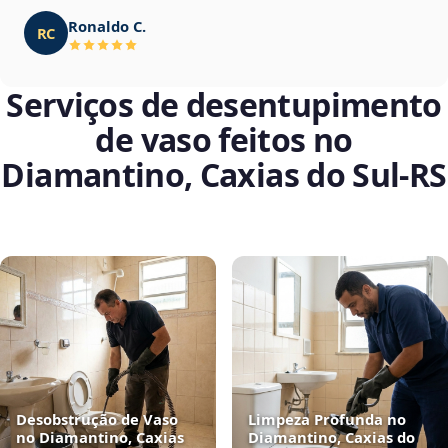
Ronaldo C.
RC
Serviços de desentupimento
de vaso feitos no
Diamantino, Caxias do Sul‑RS
Desobstrução de Vaso
Limpeza Profunda no
no Diamantino, Caxias
Diamantino, Caxias do