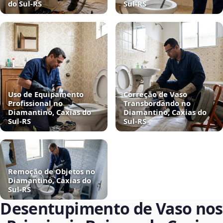
do Sul‑RS
Sul‑RS
Uso de Equipamento
Correção de Vaso
Profissional no
Transbordando no
Diamantino, Caxias do
Diamantino, Caxias do
Sul‑RS
Sul‑RS
Remoção de Objetos no
Diamantino, Caxias do
Sul‑RS
Desentupimento de Vaso nos