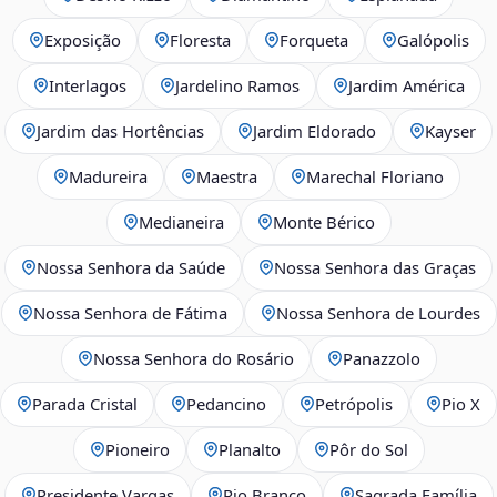
Exposição
Floresta
Forqueta
Galópolis
Interlagos
Jardelino Ramos
Jardim América
Jardim das Hortências
Jardim Eldorado
Kayser
Madureira
Maestra
Marechal Floriano
Medianeira
Monte Bérico
Nossa Senhora da Saúde
Nossa Senhora das Graças
Nossa Senhora de Fátima
Nossa Senhora de Lourdes
Nossa Senhora do Rosário
Panazzolo
Parada Cristal
Pedancino
Petrópolis
Pio X
Pioneiro
Planalto
Pôr do Sol
Presidente Vargas
Rio Branco
Sagrada Família