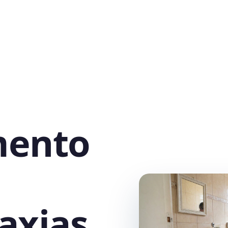
mento
Caxias