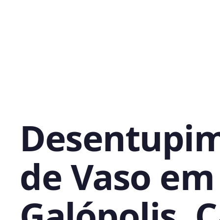
Desentupi
de Vaso em
Galópolis, 