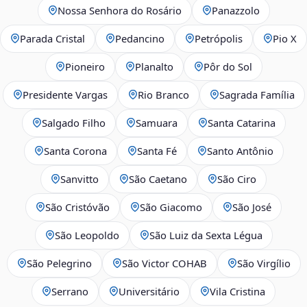
Nossa Senhora do Rosário
Panazzolo
Parada Cristal
Pedancino
Petrópolis
Pio X
Pioneiro
Planalto
Pôr do Sol
Presidente Vargas
Rio Branco
Sagrada Família
Salgado Filho
Samuara
Santa Catarina
Santa Corona
Santa Fé
Santo Antônio
Sanvitto
São Caetano
São Ciro
São Cristóvão
São Giacomo
São José
São Leopoldo
São Luiz da Sexta Légua
São Pelegrino
São Victor COHAB
São Virgílio
Serrano
Universitário
Vila Cristina