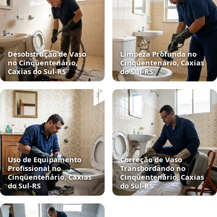
Desobstrução de Vaso
Limpeza Profunda no
no Cinqüentenário,
Cinqüentenário, Caxias
Caxias do Sul‑RS
do Sul‑RS
Uso de Equipamento
Correção de Vaso
Profissional no
Transbordando no
Cinqüentenário, Caxias
Cinqüentenário, Caxias
do Sul‑RS
do Sul‑RS