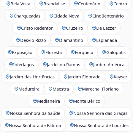
Bela Vista
Brandalise
Centenário
Centro
Charqueadas
Cidade Nova
Cinqüentenário
Cristo Redentor
Cruzeiro
De Lazzer
Desvio Rizzo
Diamantino
Esplanada
Exposição
Floresta
Forqueta
Galópolis
Interlagos
Jardelino Ramos
Jardim América
Jardim das Hortências
Jardim Eldorado
Kayser
Madureira
Maestra
Marechal Floriano
Medianeira
Monte Bérico
Nossa Senhora da Saúde
Nossa Senhora das Graças
Nossa Senhora de Fátima
Nossa Senhora de Lourdes