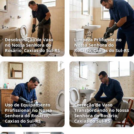
Desobstrução de Vaso
Limpeza Profunda no
no Nossa Senhora do
Nossa Senhora do
Rosário, Caxias do Sul‑RS
Rosário, Caxias do Sul‑RS
Uso de Equipamento
Correção de Vaso
Profissional no Nossa
Transbordando no Nossa
Senhora do Rosário,
Senhora do Rosário,
Caxias do Sul‑RS
Caxias do Sul‑RS