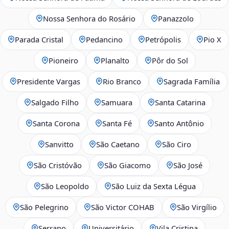
Nossa Senhora do Rosário
Panazzolo
Parada Cristal
Pedancino
Petrópolis
Pio X
Pioneiro
Planalto
Pôr do Sol
Presidente Vargas
Rio Branco
Sagrada Família
Salgado Filho
Samuara
Santa Catarina
Santa Corona
Santa Fé
Santo Antônio
Sanvitto
São Caetano
São Ciro
São Cristóvão
São Giacomo
São José
São Leopoldo
São Luiz da Sexta Légua
São Pelegrino
São Victor COHAB
São Virgílio
Serrano
Universitário
Vila Cristina