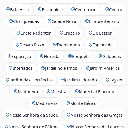
Bela Vista
Brandalise
Centenário
Centro
Charqueadas
Cidade Nova
Cinqüentenário
Cristo Redentor
Cruzeiro
De Lazzer
Desvio Rizzo
Diamantino
Esplanada
Exposição
Floresta
Forqueta
Galópolis
Interlagos
Jardelino Ramos
Jardim América
Jardim das Hortências
Jardim Eldorado
Kayser
Madureira
Maestra
Marechal Floriano
Medianeira
Monte Bérico
Nossa Senhora da Saúde
Nossa Senhora das Graças
Nossa Senhora de Fátima
Nossa Senhora de Lourdes