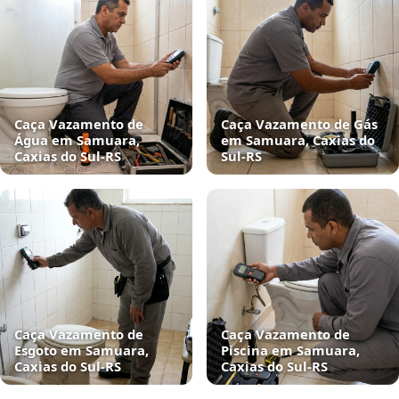
Caça Vazamento de
Caça Vazamento de Gás
Água em Samuara,
em Samuara, Caxias do
Caxias do Sul‑RS
Sul‑RS
Caça Vazamento de
Caça Vazamento de
Esgoto em Samuara,
Piscina em Samuara,
Caxias do Sul‑RS
Caxias do Sul‑RS