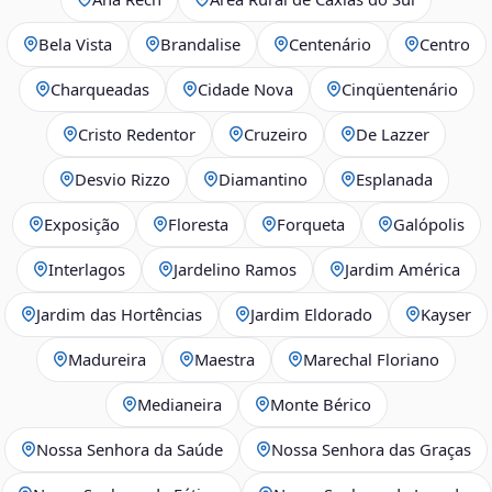
Bela Vista
Brandalise
Centenário
Centro
Charqueadas
Cidade Nova
Cinqüentenário
Cristo Redentor
Cruzeiro
De Lazzer
Desvio Rizzo
Diamantino
Esplanada
Exposição
Floresta
Forqueta
Galópolis
Interlagos
Jardelino Ramos
Jardim América
Jardim das Hortências
Jardim Eldorado
Kayser
Madureira
Maestra
Marechal Floriano
Medianeira
Monte Bérico
Nossa Senhora da Saúde
Nossa Senhora das Graças