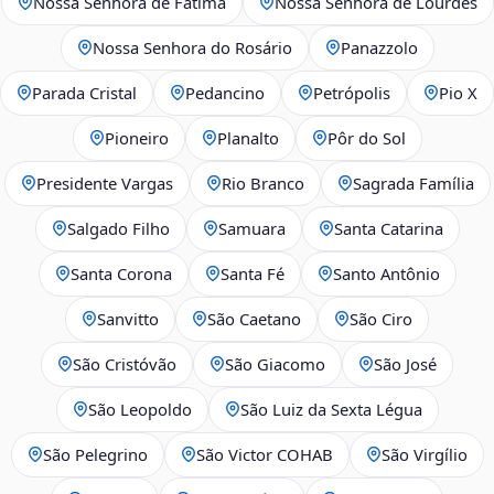
Nossa Senhora de Fátima
Nossa Senhora de Lourdes
Nossa Senhora do Rosário
Panazzolo
Parada Cristal
Pedancino
Petrópolis
Pio X
Pioneiro
Planalto
Pôr do Sol
Presidente Vargas
Rio Branco
Sagrada Família
Salgado Filho
Samuara
Santa Catarina
Santa Corona
Santa Fé
Santo Antônio
Sanvitto
São Caetano
São Ciro
São Cristóvão
São Giacomo
São José
São Leopoldo
São Luiz da Sexta Légua
São Pelegrino
São Victor COHAB
São Virgílio