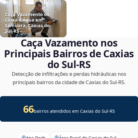
Caça Vazamento de
Caixa d'Água em
Samuara, Caxias do
Sul‑RS
Caça Vazamento nos
Principais Bairros de Caxias
do Sul‑RS
Detecção de infiltrações e perdas hidráulicas nos
principais bairros da cidade de Caxias do Sul‑RS.
66
bairros atendidos em Caxias do Sul-RS
Ana Rech
Área Rural de Caxias do Sul