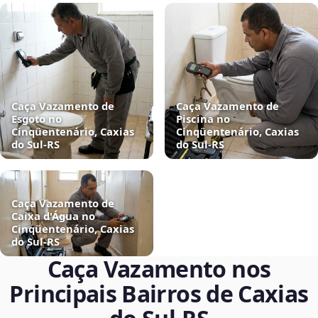
Caça Vazamento de
Caça Vazamento de
Esgoto no
Piscina no
Cinqüentenário, Caxias
Cinqüentenário, Caxias
do Sul‑RS
do Sul‑RS
Caça Vazamento de
Caixa d'Água no
Cinqüentenário, Caxias
do Sul‑RS
Caça Vazamento nos
Principais Bairros de Caxias