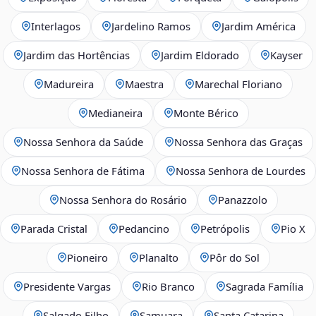
Interlagos
Jardelino Ramos
Jardim América
Jardim das Hortências
Jardim Eldorado
Kayser
Madureira
Maestra
Marechal Floriano
Medianeira
Monte Bérico
Nossa Senhora da Saúde
Nossa Senhora das Graças
Nossa Senhora de Fátima
Nossa Senhora de Lourdes
Nossa Senhora do Rosário
Panazzolo
Parada Cristal
Pedancino
Petrópolis
Pio X
Pioneiro
Planalto
Pôr do Sol
Presidente Vargas
Rio Branco
Sagrada Família
Salgado Filho
Samuara
Santa Catarina