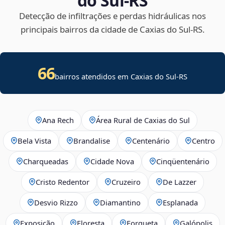
do Sul‑RS
Detecção de infiltrações e perdas hidráulicas nos
principais bairros da cidade de Caxias do Sul‑RS.
66
bairros atendidos em Caxias do Sul-RS
Ana Rech
Área Rural de Caxias do Sul
Bela Vista
Brandalise
Centenário
Centro
Charqueadas
Cidade Nova
Cinqüentenário
Cristo Redentor
Cruzeiro
De Lazzer
Desvio Rizzo
Diamantino
Esplanada
Exposição
Floresta
Forqueta
Galópolis