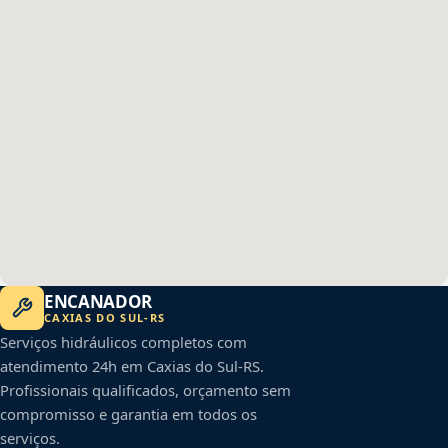
ENCANADOR
CAXIAS DO SUL
-
RS
Serviços hidráulicos completos com
atendimento 24h em
Caxias do Sul
-
RS
.
Profissionais qualificados, orçamento sem
compromisso e garantia em todos os
serviços.