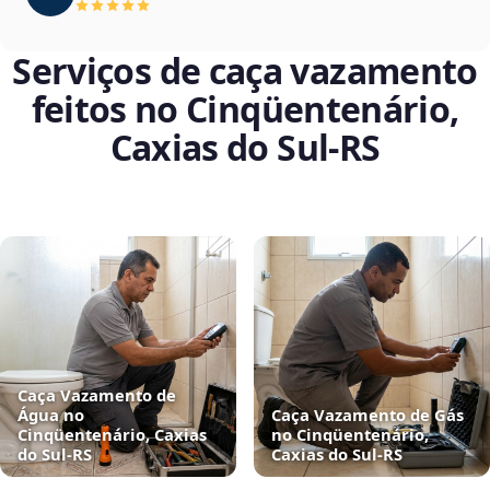
Serviços de caça vazamento
feitos no Cinqüentenário,
Caxias do Sul‑RS
Caça Vazamento de
Água no
Caça Vazamento de Gás
Cinqüentenário, Caxias
no Cinqüentenário,
do Sul‑RS
Caxias do Sul‑RS