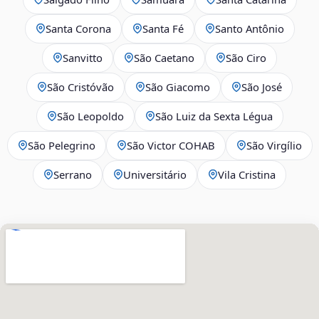
Santa Corona
Santa Fé
Santo Antônio
Sanvitto
São Caetano
São Ciro
São Cristóvão
São Giacomo
São José
São Leopoldo
São Luiz da Sexta Légua
São Pelegrino
São Victor COHAB
São Virgílio
Serrano
Universitário
Vila Cristina