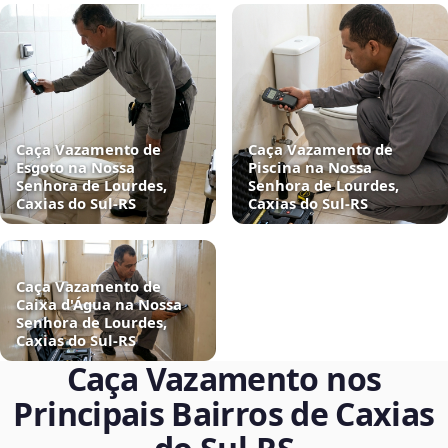
Caça Vazamento de
Caça Vazamento de
Esgoto na Nossa
Piscina na Nossa
Senhora de Lourdes,
Senhora de Lourdes,
Caxias do Sul‑RS
Caxias do Sul‑RS
Caça Vazamento de
Caixa d'Água na Nossa
Senhora de Lourdes,
Caxias do Sul‑RS
Caça Vazamento nos
Principais Bairros de Caxias