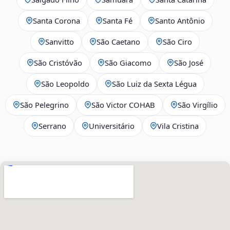
Santa Corona
Santa Fé
Santo Antônio
Sanvitto
São Caetano
São Ciro
São Cristóvão
São Giacomo
São José
São Leopoldo
São Luiz da Sexta Légua
São Pelegrino
São Victor COHAB
São Virgílio
Serrano
Universitário
Vila Cristina