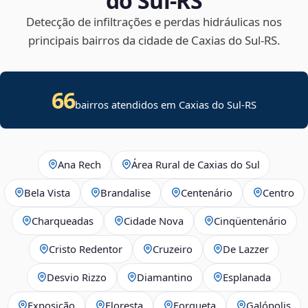
do Sul‑RS
Detecção de infiltrações e perdas hidráulicas nos
principais bairros da cidade de Caxias do Sul‑RS.
66
bairros atendidos em Caxias do Sul-RS
Ana Rech
Área Rural de Caxias do Sul
Bela Vista
Brandalise
Centenário
Centro
Charqueadas
Cidade Nova
Cinqüentenário
Cristo Redentor
Cruzeiro
De Lazzer
Desvio Rizzo
Diamantino
Esplanada
Exposição
Floresta
Forqueta
Galópolis