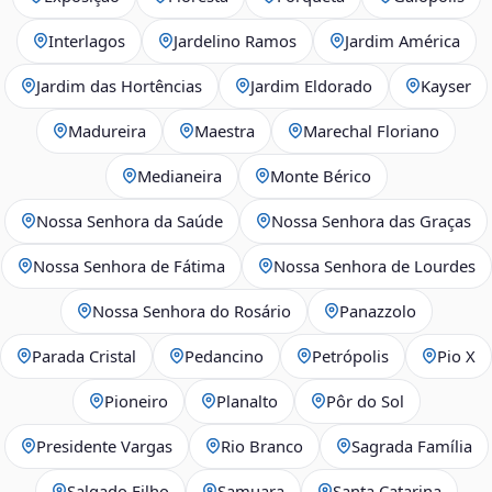
Interlagos
Jardelino Ramos
Jardim América
Jardim das Hortências
Jardim Eldorado
Kayser
Madureira
Maestra
Marechal Floriano
Medianeira
Monte Bérico
Nossa Senhora da Saúde
Nossa Senhora das Graças
Nossa Senhora de Fátima
Nossa Senhora de Lourdes
Nossa Senhora do Rosário
Panazzolo
Parada Cristal
Pedancino
Petrópolis
Pio X
Pioneiro
Planalto
Pôr do Sol
Presidente Vargas
Rio Branco
Sagrada Família
Salgado Filho
Samuara
Santa Catarina