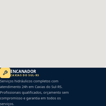
ENCANADOR
CAXIAS DO SUL
-
RS
Serviços hidráulicos completos com
atendimento 24h em
Caxias do Sul
-
RS
.
Profissionais qualificados, orçamento sem
compromisso e garantia em todos os
serviços.