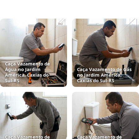
Caça Vazamento de
Água no Jardim
Caça Vazamento de Gás
América, Caxias do
no Jardim América,
Sul‑RS
Caxias do Sul‑RS
Caça Vazamento de
Caça Vazamento de