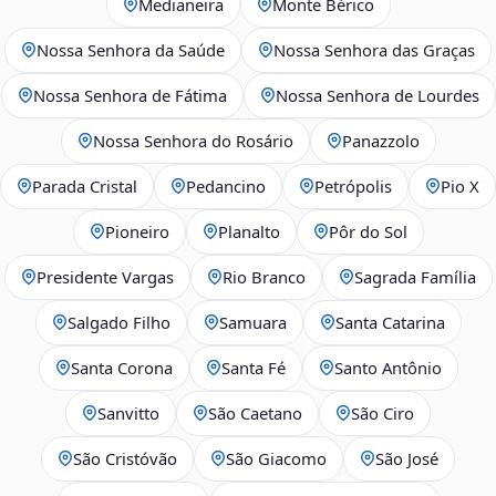
Medianeira
Monte Bérico
Nossa Senhora da Saúde
Nossa Senhora das Graças
Nossa Senhora de Fátima
Nossa Senhora de Lourdes
Nossa Senhora do Rosário
Panazzolo
Parada Cristal
Pedancino
Petrópolis
Pio X
Pioneiro
Planalto
Pôr do Sol
Presidente Vargas
Rio Branco
Sagrada Família
Salgado Filho
Samuara
Santa Catarina
Santa Corona
Santa Fé
Santo Antônio
Sanvitto
São Caetano
São Ciro
São Cristóvão
São Giacomo
São José