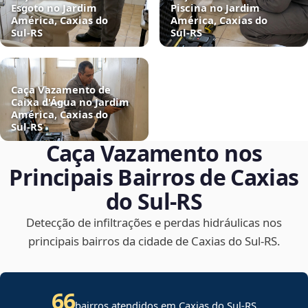
Esgoto no Jardim
Piscina no Jardim
América, Caxias do
América, Caxias do
Sul‑RS
Sul‑RS
Caça Vazamento de
Caixa d'Água no Jardim
América, Caxias do
Sul‑RS
Caça Vazamento nos
Principais Bairros de Caxias
do Sul‑RS
Detecção de infiltrações e perdas hidráulicas nos
principais bairros da cidade de Caxias do Sul‑RS.
66
bairros atendidos em Caxias do Sul-RS