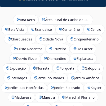
Ana Rech
Área Rural de Caxias do Sul
Bela Vista
Brandalise
Centenário
Centro
Charqueadas
Cidade Nova
Cinqüentenário
Cristo Redentor
Cruzeiro
De Lazzer
Desvio Rizzo
Diamantino
Esplanada
Exposição
Floresta
Forqueta
Galópolis
Interlagos
Jardelino Ramos
Jardim América
Jardim das Hortências
Jardim Eldorado
Kayser
Madureira
Maestra
Marechal Floriano