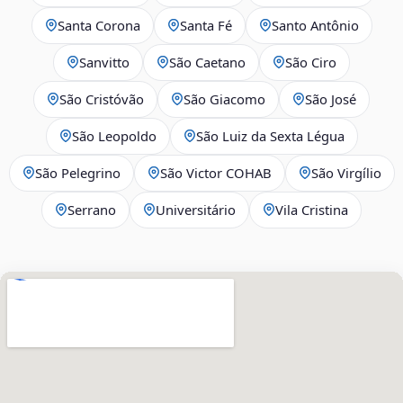
Santa Corona
Santa Fé
Santo Antônio
Sanvitto
São Caetano
São Ciro
São Cristóvão
São Giacomo
São José
São Leopoldo
São Luiz da Sexta Légua
São Pelegrino
São Victor COHAB
São Virgílio
Serrano
Universitário
Vila Cristina