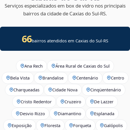
Serviços especializados em box de vidro nos principais
bairros da cidade de Caxias do Sul‑RS.
66
bairros atendidos em Caxias do Sul-RS
Ana Rech
Área Rural de Caxias do Sul
Bela Vista
Brandalise
Centenário
Centro
Charqueadas
Cidade Nova
Cinqüentenário
Cristo Redentor
Cruzeiro
De Lazzer
Desvio Rizzo
Diamantino
Esplanada
Exposição
Floresta
Forqueta
Galópolis