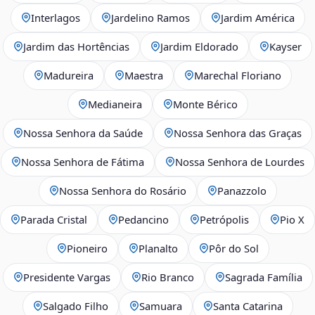
Interlagos
Jardelino Ramos
Jardim América
Jardim das Hortências
Jardim Eldorado
Kayser
Madureira
Maestra
Marechal Floriano
Medianeira
Monte Bérico
Nossa Senhora da Saúde
Nossa Senhora das Graças
Nossa Senhora de Fátima
Nossa Senhora de Lourdes
Nossa Senhora do Rosário
Panazzolo
Parada Cristal
Pedancino
Petrópolis
Pio X
Pioneiro
Planalto
Pôr do Sol
Presidente Vargas
Rio Branco
Sagrada Família
Salgado Filho
Samuara
Santa Catarina