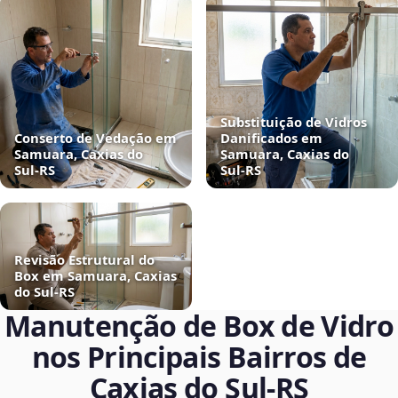
Substituição de Vidros
Conserto de Vedação em
Danificados em
Samuara, Caxias do
Samuara, Caxias do
Sul‑RS
Sul‑RS
Revisão Estrutural do
Box em Samuara, Caxias
do Sul‑RS
Manutenção de Box de Vidro
nos Principais Bairros de
Caxias do Sul‑RS