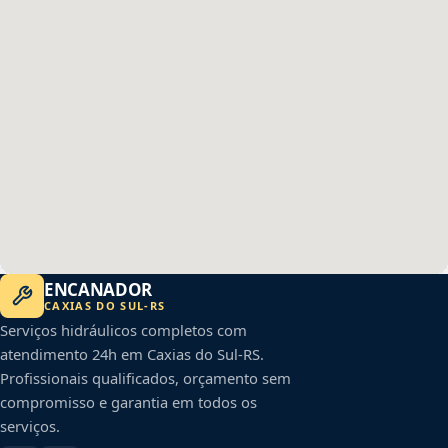
ENCANADOR
CAXIAS DO SUL
-
RS
Serviços hidráulicos completos com
atendimento 24h em
Caxias do Sul
-
RS
.
Profissionais qualificados, orçamento sem
compromisso e garantia em todos os
serviços.