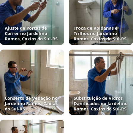
Ajuste de Portas de
Troca de Roldanas e
Correr no Jardelino
Trilhos no Jardelino
Ramos, Caxias do Sul‑RS
Ramos, Caxias do Sul‑RS
Conserto de Vedação no
Substituição de Vidros
Jardelino Ramos, Caxias
Danificados no Jardelino
do Sul‑RS
Ramos, Caxias do Sul‑RS