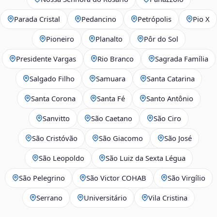
Parada Cristal
Pedancino
Petrópolis
Pio X
Pioneiro
Planalto
Pôr do Sol
Presidente Vargas
Rio Branco
Sagrada Família
Salgado Filho
Samuara
Santa Catarina
Santa Corona
Santa Fé
Santo Antônio
Sanvitto
São Caetano
São Ciro
São Cristóvão
São Giacomo
São José
São Leopoldo
São Luiz da Sexta Légua
São Pelegrino
São Victor COHAB
São Virgílio
Serrano
Universitário
Vila Cristina