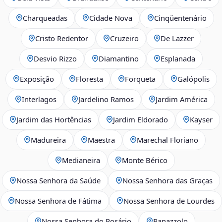
Charqueadas
Cidade Nova
Cinqüentenário
Cristo Redentor
Cruzeiro
De Lazzer
Desvio Rizzo
Diamantino
Esplanada
Exposição
Floresta
Forqueta
Galópolis
Interlagos
Jardelino Ramos
Jardim América
Jardim das Hortências
Jardim Eldorado
Kayser
Madureira
Maestra
Marechal Floriano
Medianeira
Monte Bérico
Nossa Senhora da Saúde
Nossa Senhora das Graças
Nossa Senhora de Fátima
Nossa Senhora de Lourdes
Nossa Senhora do Rosário
Panazzolo