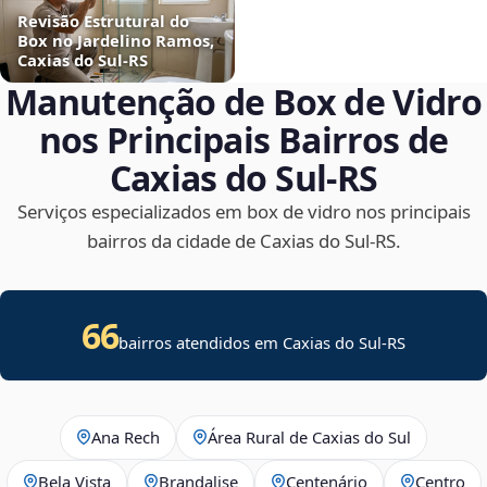
Revisão Estrutural do
Box no Jardelino Ramos,
Caxias do Sul‑RS
Manutenção de Box de Vidro
nos Principais Bairros de
Caxias do Sul‑RS
Serviços especializados em box de vidro nos principais
bairros da cidade de Caxias do Sul‑RS.
66
bairros atendidos em Caxias do Sul-RS
Ana Rech
Área Rural de Caxias do Sul
Bela Vista
Brandalise
Centenário
Centro