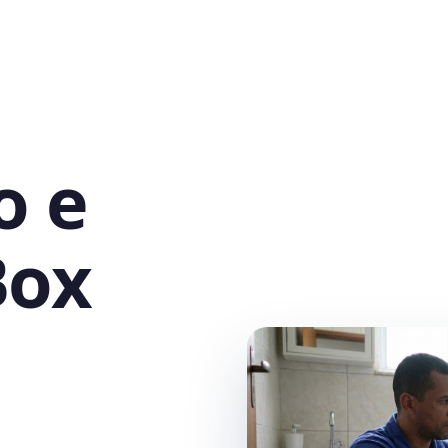
o e
Box