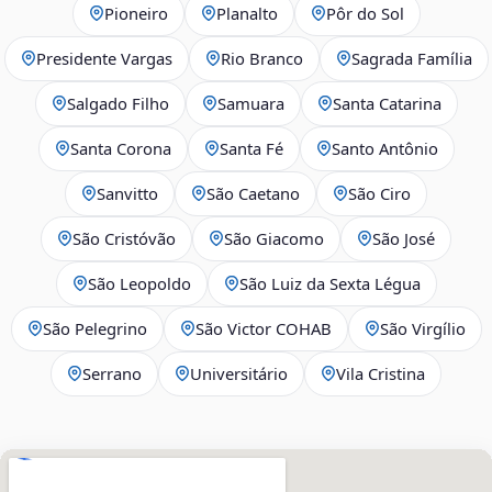
Pioneiro
Planalto
Pôr do Sol
Presidente Vargas
Rio Branco
Sagrada Família
Salgado Filho
Samuara
Santa Catarina
Santa Corona
Santa Fé
Santo Antônio
Sanvitto
São Caetano
São Ciro
São Cristóvão
São Giacomo
São José
São Leopoldo
São Luiz da Sexta Légua
São Pelegrino
São Victor COHAB
São Virgílio
Serrano
Universitário
Vila Cristina