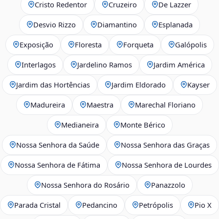
Cristo Redentor
Cruzeiro
De Lazzer
Desvio Rizzo
Diamantino
Esplanada
Exposição
Floresta
Forqueta
Galópolis
Interlagos
Jardelino Ramos
Jardim América
Jardim das Hortências
Jardim Eldorado
Kayser
Madureira
Maestra
Marechal Floriano
Medianeira
Monte Bérico
Nossa Senhora da Saúde
Nossa Senhora das Graças
Nossa Senhora de Fátima
Nossa Senhora de Lourdes
Nossa Senhora do Rosário
Panazzolo
Parada Cristal
Pedancino
Petrópolis
Pio X