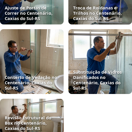
Ajuste de Portas de
Troca de Roldanas e
Correr no Centenário,
Trilhos no Centenário,
Caxias do Sul‑RS
Caxias do Sul‑RS
Substituição de Vidros
Conserto de Vedação no
Danificados no
Centenário, Caxias do
Centenário, Caxias do
Sul‑RS
Sul‑RS
Revisão Estrutural do
Box no Centenário,
Caxias do Sul‑RS