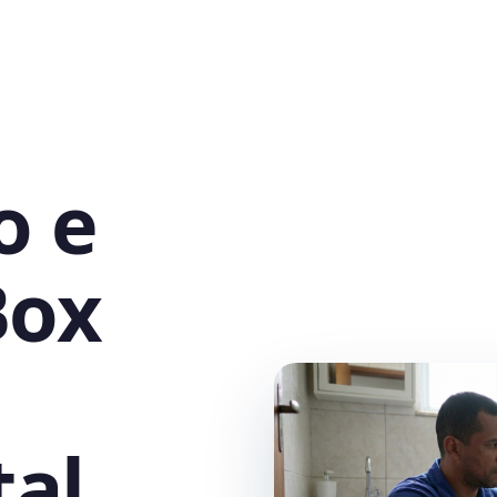
o e
Box
al,