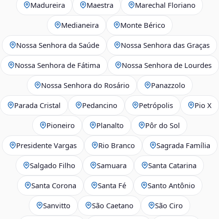
Madureira
Maestra
Marechal Floriano
Medianeira
Monte Bérico
Nossa Senhora da Saúde
Nossa Senhora das Graças
Nossa Senhora de Fátima
Nossa Senhora de Lourdes
Nossa Senhora do Rosário
Panazzolo
Parada Cristal
Pedancino
Petrópolis
Pio X
Pioneiro
Planalto
Pôr do Sol
Presidente Vargas
Rio Branco
Sagrada Família
Salgado Filho
Samuara
Santa Catarina
Santa Corona
Santa Fé
Santo Antônio
Sanvitto
São Caetano
São Ciro