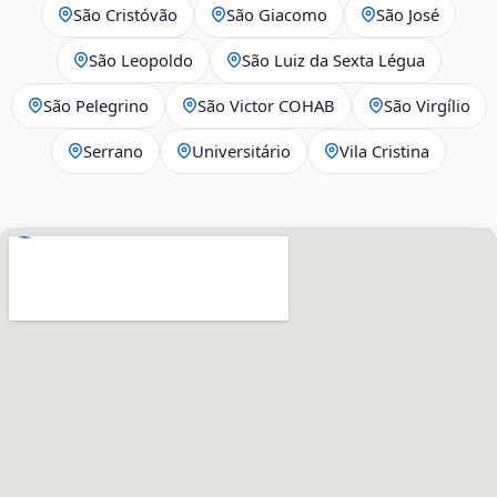
São Cristóvão
São Giacomo
São José
São Leopoldo
São Luiz da Sexta Légua
São Pelegrino
São Victor COHAB
São Virgílio
Serrano
Universitário
Vila Cristina