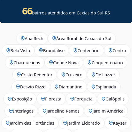
66
bairros atendidos em Caxias do Sul-RS
Ana Rech
Área Rural de Caxias do Sul
Bela Vista
Brandalise
Centenário
Centro
Charqueadas
Cidade Nova
Cinqüentenário
Cristo Redentor
Cruzeiro
De Lazzer
Desvio Rizzo
Diamantino
Esplanada
Exposição
Floresta
Forqueta
Galópolis
Interlagos
Jardelino Ramos
Jardim América
Jardim das Hortências
Jardim Eldorado
Kayser