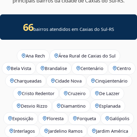
principais bairros da cidade de Caxias do Sul‑RS.
66
bairros atendidos em Caxias do Sul-RS
Ana Rech
Área Rural de Caxias do Sul
Bela Vista
Brandalise
Centenário
Centro
Charqueadas
Cidade Nova
Cinqüentenário
Cristo Redentor
Cruzeiro
De Lazzer
Desvio Rizzo
Diamantino
Esplanada
Exposição
Floresta
Forqueta
Galópolis
Interlagos
Jardelino Ramos
Jardim América