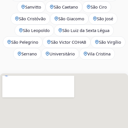
Sanvitto
São Caetano
São Ciro
São Cristóvão
São Giacomo
São José
São Leopoldo
São Luiz da Sexta Légua
São Pelegrino
São Victor COHAB
São Virgílio
Serrano
Universitário
Vila Cristina