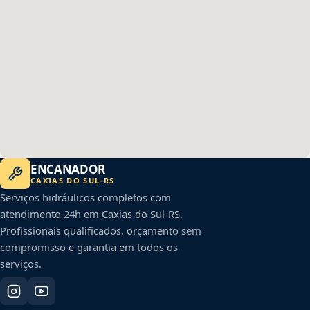
ENCANADOR
CAXIAS DO SUL
-
RS
Serviços hidráulicos completos com
atendimento 24h em
Caxias do Sul
-
RS
.
Profissionais qualificados, orçamento sem
compromisso e garantia em todos os
serviços.