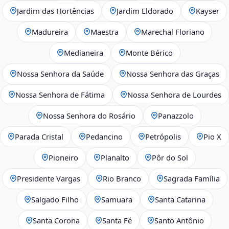
Jardim das Hortências
Jardim Eldorado
Kayser
Madureira
Maestra
Marechal Floriano
Medianeira
Monte Bérico
Nossa Senhora da Saúde
Nossa Senhora das Graças
Nossa Senhora de Fátima
Nossa Senhora de Lourdes
Nossa Senhora do Rosário
Panazzolo
Parada Cristal
Pedancino
Petrópolis
Pio X
Pioneiro
Planalto
Pôr do Sol
Presidente Vargas
Rio Branco
Sagrada Família
Salgado Filho
Samuara
Santa Catarina
Santa Corona
Santa Fé
Santo Antônio